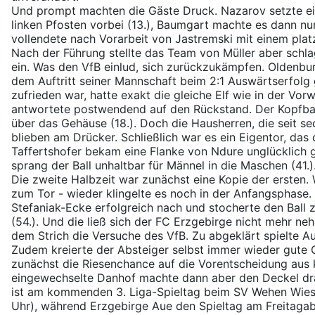
Und prompt machten die Gäste Druck. Nazarov setzte e
linken Pfosten vorbei (13.), Baumgart machte es dann nu
vollendete nach Vorarbeit von Jastremski mit einem plat
Nach der Führung stellte das Team von Müller aber schl
ein. Was den VfB einlud, sich zurückzukämpfen. Oldenbur
dem Auftritt seiner Mannschaft beim 2:1 Auswärtserfolg 
zufrieden war, hatte exakt die gleiche Elf wie in der Vo
antwortete postwendend auf den Rückstand. Der Kopfbal
über das Gehäuse (18.). Doch die Hausherren, die seit s
blieben am Drücker. Schließlich war es ein Eigentor, das 
Taffertshofer bekam eine Flanke von Ndure unglücklich 
sprang der Ball unhaltbar für Männel in die Maschen (41.)
Die zweite Halbzeit war zunächst eine Kopie der ersten
zum Tor - wieder klingelte es noch in der Anfangsphase.
Stefaniak-Ecke erfolgreich nach und stocherte den Ball 
(54.). Und die ließ sich der FC Erzgebirge nicht mehr ne
dem Strich die Versuche des VfB. Zu abgeklärt spielte Au
Zudem kreierte der Absteiger selbst immer wieder gute
zunächst die Riesenchance auf die Vorentscheidung aus k
eingewechselte Danhof machte dann aber den Deckel dra
ist am kommenden 3. Liga-Spieltag beim SV Wehen Wiesb
Uhr), während Erzgebirge Aue den Spieltag am Freitag