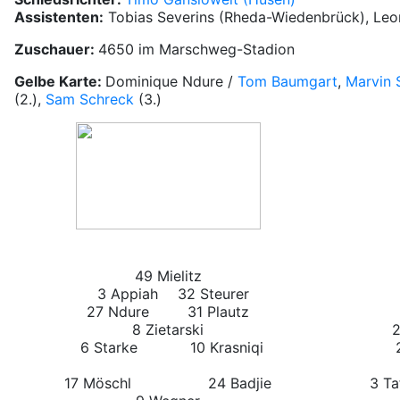
Assistenten:
Tobias Severins (Rheda-Wiedenbrück), Leon
Zuschauer:
4650 im Marschweg-Stadion
Gelbe Karte:
Dominique Ndure /
Tom Baumgart
,
Marvin 
(2.),
Sam Schreck
(3.)
49 Mielitz
3 Appiah
32 Steurer
27 Ndure
31 Plautz
8 Zietarski
2
6 Starke
10 Krasniqi
23 
17 Möschl
24 Badjie
3 Ta