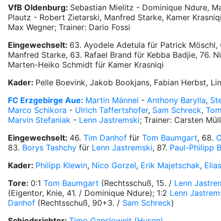
VfB Oldenburg:
Sebastian Mielitz - Dominique Ndure, Mar
Plautz - Robert Zietarski, Manfred Starke, Kamer Krasniqi
Max Wegner; Trainer: Dario Fossi
Eingewechselt:
63. Ayodele Adetula für Patrick Möschl, 
Manfred Starke, 63. Rafael Brand für Kebba Badjie, 76. Ni
Marten-Heiko Schmidt für Kamer Krasniqi
Kader:
Pelle Boevink, Jakob Bookjans, Fabian Herbst, Li
FC Erzgebirge Aue:
Martin Männel
-
Anthony Barylla
,
St
Marco Schikora
-
Ulrich Taffertshofer
,
Sam Schreck
,
Tom
Marvin Stefaniak
-
Lenn Jastremski
; Trainer: Carsten Mül
Eingewechselt:
46.
Tim Danhof
für
Tom Baumgart
, 68.
O
83.
Borys Tashchy
für
Lenn Jastremski
, 87.
Paul-Philipp 
Kader:
Philipp Klewin
,
Nico Gorzel
,
Erik Majetschak
,
Elia
Tore:
0:1
Tom Baumgart
(Rechtsschuß, 15. /
Lenn Jastre
(Eigentor, Knie, 41. / Dominique Ndure); 1:2
Lenn Jastrem
Danhof
(Rechtsschuß, 90+3. /
Sam Schreck
)
Schiedsrichter:
Timo Gansloweit (Husen)