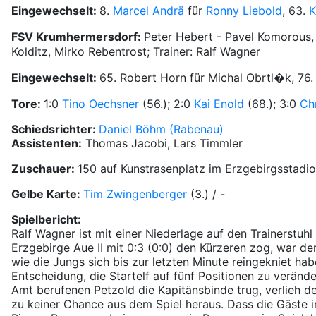
Eingewechselt:
8.
Marcel Andrä
für
Ronny Liebold
, 63.
K
FSV Krumhermersdorf:
Peter Hebert - Pavel Komorous, K
Kolditz, Mirko Rebentrost; Trainer: Ralf Wagner
Eingewechselt:
65. Robert Horn für Michal Obrtl�k, 76.
Tore:
1:0
Tino Oechsner
(56.); 2:0
Kai Enold
(68.); 3:0
Ch
Schiedsrichter:
Daniel Böhm (Rabenau)
Assistenten:
Thomas Jacobi, Lars Timmler
Zuschauer:
150 auf Kunstrasenplatz im Erzgebirgsstadi
Gelbe Karte:
Tim Zwingenberger
(3.) / -
Spielbericht:
Ralf Wagner ist mit einer Niederlage auf den Trainerst
Erzgebirge Aue II mit 0:3 (0:0) den Kürzeren zog, war de
wie die Jungs sich bis zur letzten Minute reingekniet h
Entscheidung, die Startelf auf fünf Positionen zu veränd
Amt berufenen Petzold die Kapitänsbinde trug, verlieh d
zu keiner Chance aus dem Spiel heraus. Dass die Gäste in