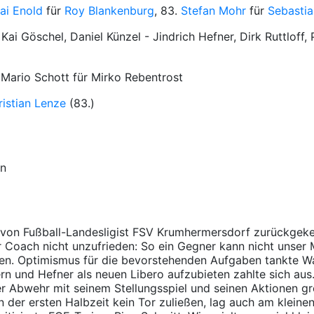
ai Enold
für
Roy Blankenburg
, 83.
Stefan Mohr
für
Sebastia
ai Göschel, Daniel Künzel - Jindrich Hefner, Dirk Ruttloff,
 Mario Schott für Mirko Rebentrost
ristian Lenze
(83.)
on
uhl von Fußball-Landesligist FSV Krumhermersdorf zurückge
r Coach nicht unzufrieden: So ein Gegner kann nicht unser 
aben. Optimismus für die bevorstehenden Aufgaben tankte Wa
ern und Hefner als neuen Libero aufzubieten zahlte sich au
er Abwehr mit seinem Stellungsspiel und seinen Aktionen g
 der ersten Halbzeit kein Tor zuließen, lag auch am kleine