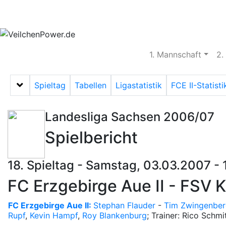
Aktuelles
Spielbetrieb
Vereinsheim
S
1. Mannschaft
2.
Spieltag
Tabellen
Ligastatistik
FCE II-Statisti
Menü auf-/zuklappen
Landesliga Sachsen 2006/07
Spielbericht
18. Spieltag - Samstag, 03.03.2007 -
FC Erzgebirge Aue II - FSV 
FC Erzgebirge Aue II:
Stephan Flauder
-
Tim Zwingenber
Rupf
,
Kevin Hampf
,
Roy Blankenburg
; Trainer: Rico Schmi