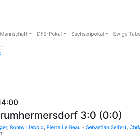
pielstätte
Bildergalerie
 Mannschaft
DFB-Pokal
Sachsenpokal
Ewige Tabe
k
 14:00
Krumhermersdorf 3:0 (0:0)
ger
,
Ronny Liebold
,
Pierre Le Beau
-
Sebastian Seifert
,
Chri
tt