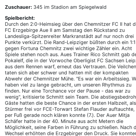
Zuschauer:
345 im Stadion am Spiegelwald
Spielbericht:
Durch den 2:0-Heimsieg über den Chemnitzer FC II hat d
FC Erzgebirge Aue II am Samstag den Rückstand zu
Landesliga-Spitzenreiter Markranstädt auf nur noch drei
Punkte verkürzt. Die Rand-Leipziger büßten durch ein 1:1
gegen Fortuna Chemnitz zwei wichtige Zähler ein. Acht
Spiele stehen noch aus. Aues Trainer Rico Schmitt gab d
Pokalelf, die in der Vorwoche Oberligist FC Sachsen Leip
aus dem Rennen warf, erneut das Vertrauen. Die Veilche
taten sich aber schwer und hatten mit der kompakten
Abwehr der Chemnitzer Mühe. "Es war ein Arbeitssieg. W
haben viel zu lange gebracht, um unseren Rhythmus zu
finden. Nur eine Torchance vor der Pause - das war zu
wenig", kritisierte Schmitt sein Team. Die abstiegsbedro
Gäste hatten die beste Chance in der ersten Halbzeit, als
Stürmer frei vor FCE-Torwart Stefan Flauder auftauchte,
per Fuß gerade noch klären konnte (7.). Der Auer Mitja
Schäfer hatte in der 40. Minute aus acht Metern die
Möglichkeit, seine Farben in Führung zu schießen. Nach
Wechsel erhöhten die Erzgebirger den Druck. Sie konnte