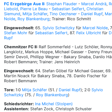
FC Erzgebirge Aue II:
Stephan Flauder
-
Marcel Andrä
,
R
Liebold
,
Pierre Le Beau
-
Sebastian Seifert
,
Christian
Siemund
,
Mitja Schäfer
,
Tino Oechsner
-
Daniel Rupf
,
Mar
Nolde
,
Roy Blankenburg
; Trainer: Rico Schmitt
Eingewechselt:
65.
Sylvio Schwitzky
für
Marcel Nolde
, 
Stefan Mohr
für
Sebastian Seifert
, 87.
Felix Ulbricht
für
D
Rupf
Chemnitzer FC II:
Ralf Sommerfeld - Lutz Schöler, Ronn
Langklotz, Markus Hoppe, Michael Gasser - Denny Freun
Semir Devoli, Phillipp Wegner - Bakary Sinaba, Danilo Hä
Robert Bemmann; Trainer: Jens Heinrich
Eingewechselt:
64. Stefan Göbel für Michael Gasser, 69.
Martin Noack für Bakary Sinaba, 78. Danilo Fischer für
Robert Bemmann
Tore:
1:0
Mitja Schäfer
(51. /
Daniel Rupf
); 2:0
Sylvio
Schwitzky
(75. /
Roy Blankenburg
)
Schiedsrichter:
Ina Michel (Stolpen)
Assistenten:
Stefan Zock, Christoph Schuster