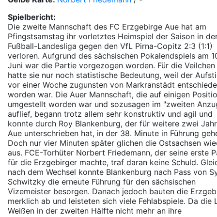
Spielbericht:
Die zweite Mannschaft des FC Erzgebirge Aue hat am
Pfingstsamstag ihr vorletztes Heimspiel der Saison in de
Fußball-Landesliga gegen den VfL Pirna-Copitz 2:3 (1:1)
verloren. Aufgrund des sächsischen Pokalendspiels am 1
Juni war die Partie vorgezogen worden. Für die Veilchen
hatte sie nur noch statistische Bedeutung, weil der Aufst
vor einer Woche zugunsten von Markranstädt entschied
worden war. Die Auer Mannschaft, die auf einigen Positi
umgestellt worden war und sozusagen im "zweiten Anzu
auflief, begann trotz allem sehr konstruktiv und agil und
konnte durch Roy Blankenburg, der für weitere zwei Jahr
Aue unterschrieben hat, in der 38. Minute in Führung geh
Doch nur vier Minuten später glichen die Ostsachsen wie
aus. FCE-Torhüter Norbert Friedemann, der seine erste P
für die Erzgebirger machte, traf daran keine Schuld. Glei
nach dem Wechsel konnte Blankenburg nach Pass von Sy
Schwitzky die erneute Führung für den sächsischen
Vizemeister besorgen. Danach jedoch bauten die Erzgeb
merklich ab und leisteten sich viele Fehlabspiele. Da die L
Weißen in der zweiten Hälfte nicht mehr an ihre