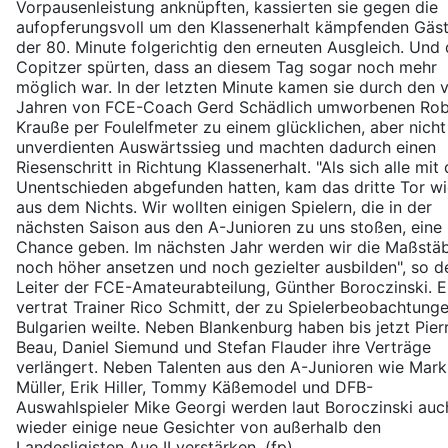
Vorpausenleistung anknüpften, kassierten sie gegen die
aufopferungsvoll um den Klassenerhalt kämpfenden Gäst
der 80. Minute folgerichtig den erneuten Ausgleich. Und 
Copitzer spürten, dass an diesem Tag sogar noch mehr
möglich war. In der letzten Minute kamen sie durch den 
Jahren von FCE-Coach Gerd Schädlich umworbenen Rob
Krauße per Foulelfmeter zu einem glücklichen, aber nicht
unverdienten Auswärtssieg und machten dadurch einen
Riesenschritt in Richtung Klassenerhalt. "Als sich alle mit
Unentschieden abgefunden hatten, kam das dritte Tor wi
aus dem Nichts. Wir wollten einigen Spielern, die in der
nächsten Saison aus den A-Junioren zu uns stoßen, eine
Chance geben. Im nächsten Jahr werden wir die Maßstä
noch höher ansetzen und noch gezielter ausbilden", so d
Leiter der FCE-Amateurabteilung, Günther Boroczinski. E
vertrat Trainer Rico Schmitt, der zu Spielerbeobachtunge
Bulgarien weilte. Neben Blankenburg haben bis jetzt Pierr
Beau, Daniel Siemund und Stefan Flauder ihre Verträge
verlängert. Neben Talenten aus den A-Junioren wie Mark
Müller, Erik Hiller, Tommy Käßemodel und DFB-
Auswahlspieler Mike Georgi werden laut Boroczinski auc
wieder einige neue Gesichter von außerhalb den
Landesligisten Aue II verstärken. (fp)