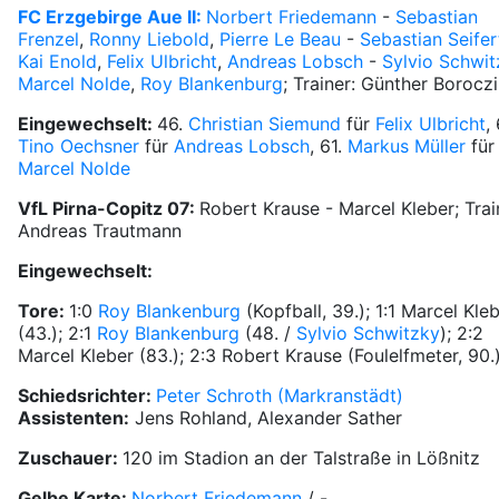
FC Erzgebirge Aue II:
Norbert Friedemann
-
Sebastian
Frenzel
,
Ronny Liebold
,
Pierre Le Beau
-
Sebastian Seifer
Kai Enold
,
Felix Ulbricht
,
Andreas Lobsch
-
Sylvio Schwit
Marcel Nolde
,
Roy Blankenburg
; Trainer: Günther Boroczi
Eingewechselt:
46.
Christian Siemund
für
Felix Ulbricht
, 
Tino Oechsner
für
Andreas Lobsch
, 61.
Markus Müller
für
Marcel Nolde
VfL Pirna-Copitz 07:
Robert Krause - Marcel Kleber; Trai
Andreas Trautmann
Eingewechselt:
Tore:
1:0
Roy Blankenburg
(Kopfball, 39.); 1:1 Marcel Kle
(43.); 2:1
Roy Blankenburg
(48. /
Sylvio Schwitzky
); 2:2
Marcel Kleber (83.); 2:3 Robert Krause (Foulelfmeter, 90.
Schiedsrichter:
Peter Schroth (Markranstädt)
Assistenten:
Jens Rohland, Alexander Sather
Zuschauer:
120 im Stadion an der Talstraße in Lößnitz
Gelbe Karte:
Norbert Friedemann
/ -