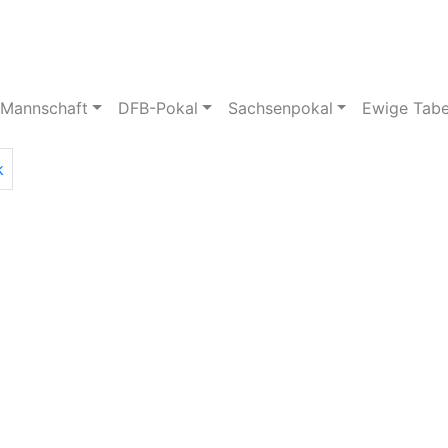
pielstätte
Bildergalerie
 Mannschaft
DFB-Pokal
Sachsenpokal
Ewige Tabe
k