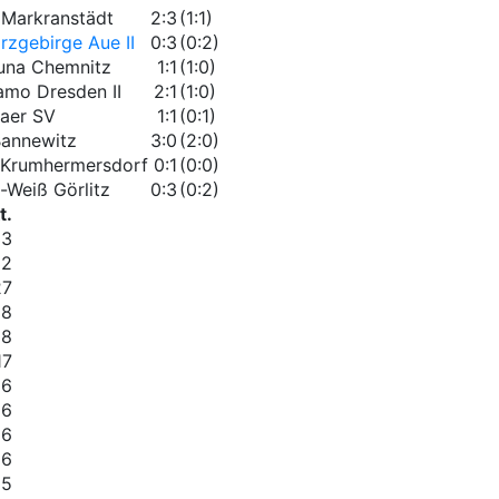
Markranstädt
2:3
(1:1)
rzgebirge Aue II
0:3
(0:2)
una Chemnitz
1:1
(1:0)
mo Dresden II
2:1
(1:0)
aer SV
1:1
(0:1)
annewitz
3:0
(2:0)
 Krumhermersdorf
0:1
(0:0)
-Weiß Görlitz
0:3
(0:2)
t.
33
32
27
18
18
17
16
16
16
16
15