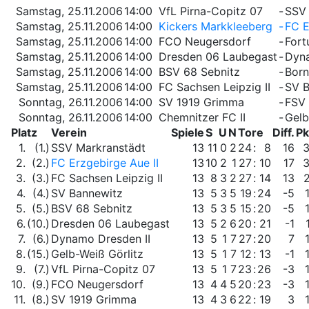
Samstag, 25.11.2006
14:00
VfL Pirna-Copitz 07
-
SSV 
Samstag, 25.11.2006
14:00
Kickers Markkleeberg
-
FC E
Samstag, 25.11.2006
14:00
FCO Neugersdorf
-
Fort
Samstag, 25.11.2006
14:00
Dresden 06 Laubegast
-
Dyna
Samstag, 25.11.2006
14:00
BSV 68 Sebnitz
-
Born
Samstag, 25.11.2006
14:00
FC Sachsen Leipzig II
-
SV B
Sonntag, 26.11.2006
14:00
SV 1919 Grimma
-
FSV
Sonntag, 26.11.2006
14:00
Chemnitzer FC II
-
Gelb
Platz
Verein
Spiele
S
U
N
Tore
Diff.
Pk
1.
(1.)
SSV Markranstädt
13
11
0
2
24
:
8
16
2.
(2.)
FC Erzgebirge Aue II
13
10
2
1
27
:
10
17
3.
(3.)
FC Sachsen Leipzig II
13
8
3
2
27
:
14
13
4.
(4.)
SV Bannewitz
13
5
3
5
19
:
24
-5
5.
(5.)
BSV 68 Sebnitz
13
5
3
5
15
:
20
-5
6.
(10.)
Dresden 06 Laubegast
13
5
2
6
20
:
21
-1
7.
(6.)
Dynamo Dresden II
13
5
1
7
27
:
20
7
8.
(15.)
Gelb-Weiß Görlitz
13
5
1
7
12
:
13
-1
9.
(7.)
VfL Pirna-Copitz 07
13
5
1
7
23
:
26
-3
10.
(9.)
FCO Neugersdorf
13
4
4
5
20
:
23
-3
11.
(8.)
SV 1919 Grimma
13
4
3
6
22
:
19
3