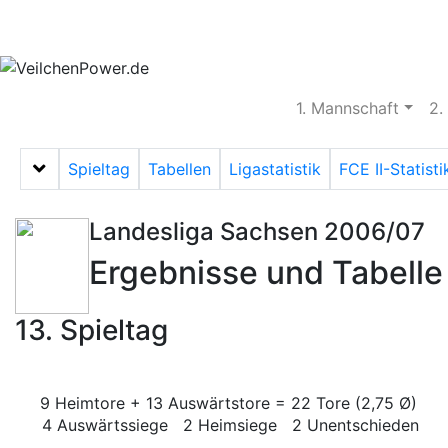
Aktuelles
Spielbetrieb
Vereinsheim
S
1. Mannschaft
2.
Spieltag
Tabellen
Ligastatistik
FCE II-Statisti
Menü auf-/zuklappen
Landesliga Sachsen 2006/07
Ergebnisse und Tabelle
13. Spieltag
9 Heimtore + 13 Auswärtstore = 22 Tore (2,75 Ø)
4 Auswärtssiege 2 Heimsiege 2 Unentschieden