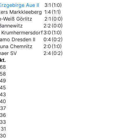
Erzgebirge Aue II
3:1
(1:0)
kers Markkleeberg
1:4
(1:1)
b-Weiß Görlitz
2:1
(0:0)
Bannewitz
2:2
(0:0)
 Krumhermersdorf
3:0
(1:0)
amo Dresden II
0:4
(0:2)
tuna Chemnitz
2:0
(1:0)
naer SV
2:4
(0:2)
kt.
68
58
49
45
43
40
37
36
33
31
30