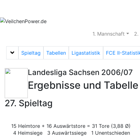
Aktuelles
Spielbetrieb
Vereinsheim
S
1. Mannschaft
2.
Spieltag
Tabellen
Ligastatistik
FCE II-Statisti
Menü auf-/zuklappen
Landesliga Sachsen 2006/07
Ergebnisse und Tabelle
27. Spieltag
15 Heimtore + 16 Auswärtstore = 31 Tore (3,88 Ø)
4 Heimsiege 3 Auswärtssiege 1 Unentschieden