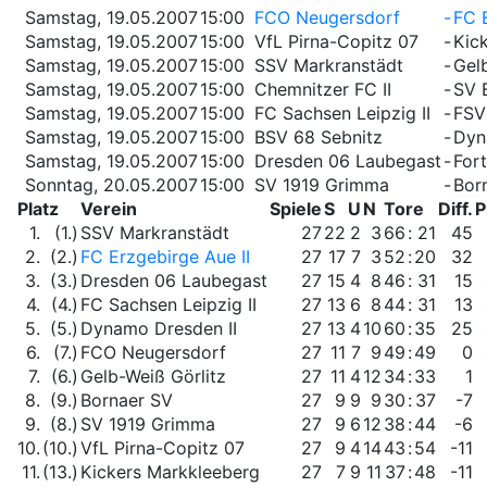
Samstag, 19.05.2007
15:00
FCO Neugersdorf
-
FC 
Samstag, 19.05.2007
15:00
VfL Pirna-Copitz 07
-
Kic
Samstag, 19.05.2007
15:00
SSV Markranstädt
-
Gel
Samstag, 19.05.2007
15:00
Chemnitzer FC II
-
SV 
Samstag, 19.05.2007
15:00
FC Sachsen Leipzig II
-
FSV
Samstag, 19.05.2007
15:00
BSV 68 Sebnitz
-
Dyn
Samstag, 19.05.2007
15:00
Dresden 06 Laubegast
-
For
Sonntag, 20.05.2007
15:00
SV 1919 Grimma
-
Bor
Platz
Verein
Spiele
S
U
N
Tore
Diff.
P
1.
(1.)
SSV Markranstädt
27
22
2
3
66
:
21
45
2.
(2.)
FC Erzgebirge Aue II
27
17
7
3
52
:
20
32
3.
(3.)
Dresden 06 Laubegast
27
15
4
8
46
:
31
15
4.
(4.)
FC Sachsen Leipzig II
27
13
6
8
44
:
31
13
5.
(5.)
Dynamo Dresden II
27
13
4
10
60
:
35
25
6.
(7.)
FCO Neugersdorf
27
11
7
9
49
:
49
0
7.
(6.)
Gelb-Weiß Görlitz
27
11
4
12
34
:
33
1
8.
(9.)
Bornaer SV
27
9
9
9
30
:
37
-7
9.
(8.)
SV 1919 Grimma
27
9
6
12
38
:
44
-6
10.
(10.)
VfL Pirna-Copitz 07
27
9
4
14
43
:
54
-11
11.
(13.)
Kickers Markkleeberg
27
7
9
11
37
:
48
-11