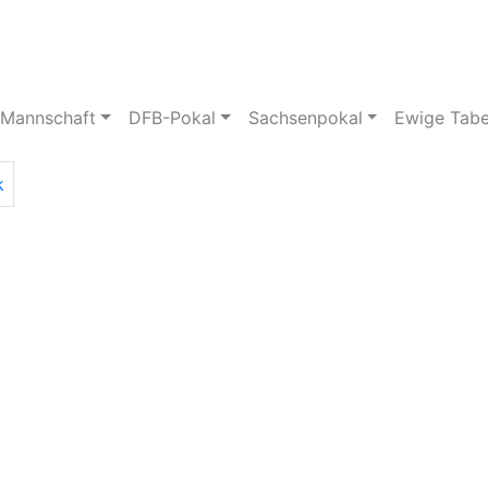
pielstätte
Bildergalerie
 Mannschaft
DFB-Pokal
Sachsenpokal
Ewige Tabe
k