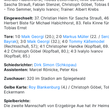
Sascha Strauß, Fabian Stenzel, Christoph Göbel, Tobias 
- Tino Semmer, Ivalylo Ivanov; Trainer: Albert Krebs
Eingewechselt:
37. Christian Heim für Sascha Strauß, 46
Herbert Biste für Michael Habichhorst, 83. Felix Kinne für
Tobias Ernst
Tore:
1:0
Maik Georgi
(20.); 2:0
Markus Müller
(22. /
Ser
Bayrak
); 3:0
Maik Georgi
(32.); 4:0
Tommy Käßemodel
(Rechtsschuß, 57.); 4:1 Christopher Handke (Kopfball, 69.
4:2 Christoph Göbel (Kopfball, 80.); 4:3 Ivalylo Ivanov
(Kopfball, 85.)
Schiedsrichter:
Dirk Simon (Schkopau)
Assistenten:
Marcel Rönicke, Peter Kos
Zuschauer:
320 im Stadion am Spiegelwald
Gelbe Karte:
Roy Blankenburg
(4.) / Christoph Göbel, To
Eckermann
Spielberichte:
Die zweite Mannschaft von Erzgebirge Aue hat ihr Heims