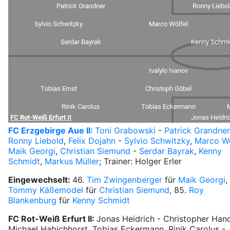
FC Erzgebirge Aue II:
Toni Grabowski
-
Patrick Grandner
Ronny Liebold
,
Felix Dojahn
-
Sylvio Schwitzky
,
Marco Wö
Maik Georgi
,
Christian Siemund
-
Serdar Bayrak
,
Kenny
Schmidt
,
Markus Müller
; Trainer: Holger Erler
Eingewechselt:
46.
Tim Zwingenberger
für
Maik Georgi
,
Tommy Käßemodel
für
Christian Siemund
, 85.
Roy
Blankenburg
für
Kenny Schmidt
FC Rot-Weiß Erfurt II:
Jonas Heidrich - Christopher Han
Michael Habichhorst, Tobias Eckermann, Rinik Carolus -