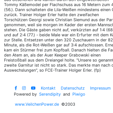
Tommy Käßemodel per Flachschuss aus 16 Metern zum 
(56.). Dann schalteten die Lila-Weißen mindestens einen
zurück. Trainer Holger Erler hatte den zweifachen
Torschützen Georgi sowie Christian Siemund aus der Par
genommen, weil sie morgen im Kader der ersten Mannsc
stehen. Die Gäste gaben nicht auf, verkürzten auf 1:4 (68
und auf 2:4 (77.) - beide Male war ein Erfurter mit dem 
zur Stelle. Entsetzen unter den 320 Zuschauern in der 82
Minute, als die Rot-Weißen gar auf 3:4 aufschlossen. Ern
kam ein Stürmer frei zum Kopfball. Danach hielten die Fa
den Atem an, als der Auer Keeper Grabowski einen
Freistoßball aus dem Dreiangel holte. "Unsere so genann
zweite Garnitur ist nicht so stark. Das merkte man nach 
Auswechslungen", so FCE-Trainer Holger Erler. (fp)
Kontakt
Datenschutz
Impressum
Powered by
Serendipity
and
Piwigo
www.VeilchenPower.de
©2003