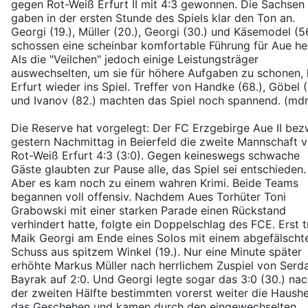
gegen Rot-Weiß Erfurt II mit 4:3 gewonnen. Die Sachsen
gaben in der ersten Stunde des Spiels klar den Ton an.
Georgi (19.), Müller (20.), Georgi (30.) und Käsemodel (5
schossen eine scheinbar komfortable Führung für Aue he
Als die "Veilchen" jedoch einige Leistungsträger
auswechselten, um sie für höhere Aufgaben zu schonen,
Erfurt wieder ins Spiel. Treffer von Handke (68.), Göbel (
und Ivanov (82.) machten das Spiel noch spannend. (mdr
Die Reserve hat vorgelegt: Der FC Erzgebirge Aue II be
gestern Nachmittag in Beierfeld die zweite Mannschaft 
Rot-Weiß Erfurt 4:3 (3:0). Gegen keineswegs schwache
Gäste glaubten zur Pause alle, das Spiel sei entschieden.
Aber es kam noch zu einem wahren Krimi. Beide Teams
begannen voll offensiv. Nachdem Aues Torhüter Toni
Grabowski mit einer starken Parade einen Rückstand
verhindert hatte, folgte ein Doppelschlag des FCE. Erst t
Maik Georgi am Ende eines Solos mit einem abgefälscht
Schuss aus spitzem Winkel (19.). Nur eine Minute später
erhöhte Markus Müller nach herrlichem Zuspiel von Serd
Bayrak auf 2:0. Und Georgi legte sogar das 3:0 (30.) nach
der zweiten Hälfte bestimmten vorerst weiter die Haush
das Geschehen und kamen durch den eingewechselten