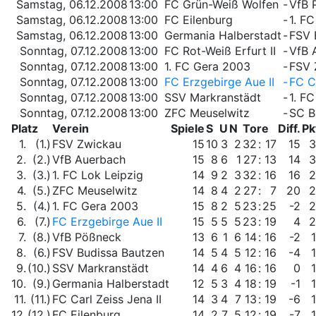
Samstag, 06.12.2008
13:00
FC Grün-Weiß Wolfen
-
VfB 
Samstag, 06.12.2008
13:00
FC Eilenburg
-
1. FC
Samstag, 06.12.2008
13:00
Germania Halberstadt
-
FSV 
Sonntag, 07.12.2008
13:00
FC Rot-Weiß Erfurt II
-
VfB 
Sonntag, 07.12.2008
13:00
1. FC Gera 2003
-
FSV 
Sonntag, 07.12.2008
13:00
FC Erzgebirge Aue II
-
FC Ca
Sonntag, 07.12.2008
13:00
SSV Markranstädt
-
1. F
Sonntag, 07.12.2008
13:00
ZFC Meuselwitz
-
SC B
Platz
Verein
Spiele
S
U
N
Tore
Diff.
Pk
1.
(1.)
FSV Zwickau
15
10
3
2
32
:
17
15
3
2.
(2.)
VfB Auerbach
15
8
6
1
27
:
13
14
3
3.
(3.)
1. FC Lok Leipzig
14
9
2
3
32
:
16
16
2
4.
(5.)
ZFC Meuselwitz
14
8
4
2
27
:
7
20
2
5.
(4.)
1. FC Gera 2003
15
8
2
5
23
:
25
-2
2
6.
(7.)
FC Erzgebirge Aue II
15
5
5
5
23
:
19
4
2
7.
(8.)
VfB Pößneck
13
6
1
6
14
:
16
-2
8.
(6.)
FSV Budissa Bautzen
14
5
4
5
12
:
16
-4
9.
(10.)
SSV Markranstädt
14
4
6
4
16
:
16
0
10.
(9.)
Germania Halberstadt
12
5
3
4
18
:
19
-1
11.
(11.)
FC Carl Zeiss Jena II
14
3
4
7
13
:
19
-6
12.
(12.)
FC Eilenburg
14
2
7
5
12
:
19
-7