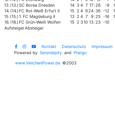
13.
(13.)
SC Borea Dresden
14
3
4
7
17
:
26
-9
14.
(14.)
FC Rot-Weiß Erfurt II
15
2
4
9
24
:
36
-12
15.
(15.)
1. FC Magdeburg II
13
2
4
7
9
:
25
-16
16.
(16.)
FC Grün-Weiß Wolfen
15
2
3
10
13
:
23
-10
Aufsteiger
Absteiger
Kontakt
Datenschutz
Impressum
Powered by
Serendipity
and
Piwigo
www.VeilchenPower.de
©2003