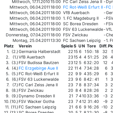
Mittwoch, 17.11.2010
15:00
FC Carl Zeiss Jena II
-
Dyn
Mittwoch, 06.04.2011
18:00
FC Rot-Weiß Erfurt II
-
FC 
Mittwoch, 06.04.2011
18:00
VfB Auerbach
-
Ger
Mittwoch, 06.04.2011
18:00
1. FC Magdeburg II
-
FSV
Mittwoch, 06.04.2011
18:00
SC Borea Dresden
-
FSV
Mittwoch, 06.04.2011
19:00
FSV 63 Luckenwalde
-
VfL
Donnerstag, 07.04.2011
18:00
FSV Zwickau
-
Che
Montag, 25.04.2011
13:30
FC Sachsen Leipzig
-
1. 
Platz
Verein
Spiele
S
U
N
Tore
Diff.
Pk
1.
(2.)
Germania Halberstadt
22
15
6
1
50
:
18
32
2.
(1.)
VfB Auerbach
23
15
4
4
51
:
25
26
4
3.
(3.)
FSV Budissa Bautzen
23
12
5
6
32
:
20
12
4.
(4.)
FC Erzgebirge Aue II
22
11
4
7
34
:
28
6
5.
(5.)
FC Rot-Weiß Erfurt II
22
9
9
4
35
:
29
6
3
6.
(6.)
FSV 63 Luckenwalde
23
9
6
8
42
:
41
1
3
7.
(7.)
FC Carl Zeiss Jena II
23
7
8
8
37
:
34
3
2
8.
(8.)
FSV Zwickau
20
8
4
8
28
:
26
2
2
9.
(9.)
Dynamo Dresden II
21
7
4
10
33
:
36
-3
2
10.
(10.)
FSV Wacker Gotha
23
7
4
12
31
:
40
-9
2
11.
(11.)
FC Sachsen Leipzig
21
6
6
9
16
:
26
-10
2
12.
(13.)
SC Borea Dresden
20
5
7
8
22
:
30
-8
2