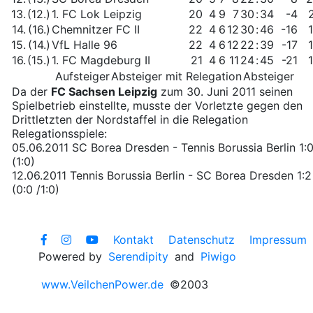
13.
(12.)
1. FC Lok Leipzig
20
4
9
7
30
:
34
-4
14.
(16.)
Chemnitzer FC II
22
4
6
12
30
:
46
-16
15.
(14.)
VfL Halle 96
22
4
6
12
22
:
39
-17
16.
(15.)
1. FC Magdeburg II
21
4
6
11
24
:
45
-21
Aufsteiger
Absteiger mit Relegation
Absteiger
Da der
FC Sachsen Leipzig
zum 30. Juni 2011 seinen
Spielbetrieb einstellte, musste der Vorletzte gegen den
Drittletzten der Nordstaffel in die Relegation
Relegationsspiele:
05.06.2011 SC Borea Dresden - Tennis Borussia Berlin 1:
(1:0)
12.06.2011 Tennis Borussia Berlin - SC Borea Dresden 1:2 
(0:0 /1:0)
Kontakt
Datenschutz
Impressum
Powered by
Serendipity
and
Piwigo
www.VeilchenPower.de
©2003