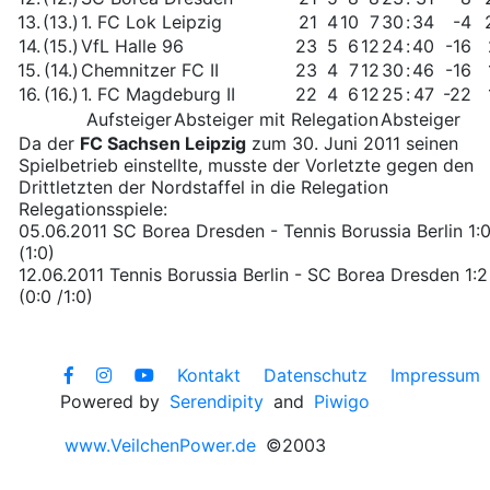
13.
(13.)
1. FC Lok Leipzig
21
4
10
7
30
:
34
-4
14.
(15.)
VfL Halle 96
23
5
6
12
24
:
40
-16
15.
(14.)
Chemnitzer FC II
23
4
7
12
30
:
46
-16
16.
(16.)
1. FC Magdeburg II
22
4
6
12
25
:
47
-22
Aufsteiger
Absteiger mit Relegation
Absteiger
Da der
FC Sachsen Leipzig
zum 30. Juni 2011 seinen
Spielbetrieb einstellte, musste der Vorletzte gegen den
Drittletzten der Nordstaffel in die Relegation
Relegationsspiele:
05.06.2011 SC Borea Dresden - Tennis Borussia Berlin 1:
(1:0)
12.06.2011 Tennis Borussia Berlin - SC Borea Dresden 1:2 
(0:0 /1:0)
Kontakt
Datenschutz
Impressum
Powered by
Serendipity
and
Piwigo
www.VeilchenPower.de
©2003