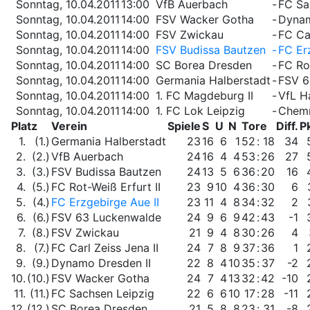
Sonntag, 10.04.2011
13:00
VfB Auerbach
-
FC Sa
Sonntag, 10.04.2011
14:00
FSV Wacker Gotha
-
Dynam
Sonntag, 10.04.2011
14:00
FSV Zwickau
-
FC Car
Sonntag, 10.04.2011
14:00
FSV Budissa Bautzen
-
FC Er
Sonntag, 10.04.2011
14:00
SC Borea Dresden
-
FC Rot
Sonntag, 10.04.2011
14:00
Germania Halberstadt
-
FSV 6
Sonntag, 10.04.2011
14:00
1. FC Magdeburg II
-
VfL H
Sonntag, 10.04.2011
14:00
1. FC Lok Leipzig
-
Chemn
Platz
Verein
Spiele
S
U
N
Tore
Diff.
Pk
1.
(1.)
Germania Halberstadt
23
16
6
1
52
:
18
34
2.
(2.)
VfB Auerbach
24
16
4
4
53
:
26
27
3.
(3.)
FSV Budissa Bautzen
24
13
5
6
36
:
20
16
4.
(5.)
FC Rot-Weiß Erfurt II
23
9
10
4
36
:
30
6
5.
(4.)
FC Erzgebirge Aue II
23
11
4
8
34
:
32
2
6.
(6.)
FSV 63 Luckenwalde
24
9
6
9
42
:
43
-1
7.
(8.)
FSV Zwickau
21
9
4
8
30
:
26
4
8.
(7.)
FC Carl Zeiss Jena II
24
7
8
9
37
:
36
1
9.
(9.)
Dynamo Dresden II
22
8
4
10
35
:
37
-2
10.
(10.)
FSV Wacker Gotha
24
7
4
13
32
:
42
-10
11.
(11.)
FC Sachsen Leipzig
22
6
6
10
17
:
28
-11
12.
(12.)
SC Borea Dresden
21
5
8
8
23
:
31
-8