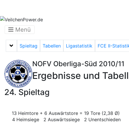
Menü
Spieltag
Tabellen
Ligastatistik
FCE II-Statisti
Menü auf-/zuklappen
NOFV Oberliga-Süd 2010/11
Ergebnisse und Tabel
24. Spieltag
13 Heimtore + 6 Auswärtstore = 19 Tore (2,38 Ø)
4 Heimsiege 2 Auswärtssiege 2 Unentschieden