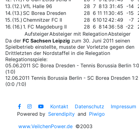
13.
(12.)
VfL Halle 96
28
7
8
13
31
:
45
-14
14.
(13.)
SC Borea Dresden
28
6
11
11
30
:
45
-15
15.
(15.)
Chemnitzer FC II
28
6
10
12
42
:
49
-7
16.
(16.)
1. FC Magdeburg II
28
6
8
14
36
:
58
-22
Aufsteiger
Absteiger mit Relegation
Absteiger
Da der
FC Sachsen Leipzig
zum 30. Juni 2011 seinen
Spielbetrieb einstellte, musste der Vorletzte gegen den
Drittletzten der Nordstaffel in die Relegation
Relegationsspiele:
05.06.2011 SC Borea Dresden - Tennis Borussia Berlin 1:
(1:0)
12.06.2011 Tennis Borussia Berlin - SC Borea Dresden 1:2 
(0:0 /1:0)
Kontakt
Datenschutz
Impressum
Powered by
Serendipity
and
Piwigo
www.VeilchenPower.de
©2003