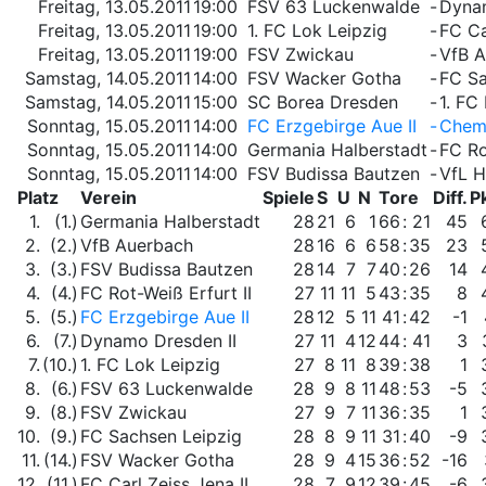
Freitag, 13.05.2011
19:00
FSV 63 Luckenwalde
-
Dynam
Freitag, 13.05.2011
19:00
1. FC Lok Leipzig
-
FC Ca
Freitag, 13.05.2011
19:00
FSV Zwickau
-
VfB 
Samstag, 14.05.2011
14:00
FSV Wacker Gotha
-
FC Sa
Samstag, 14.05.2011
15:00
SC Borea Dresden
-
1. FC
Sonntag, 15.05.2011
14:00
FC Erzgebirge Aue II
-
Chemn
Sonntag, 15.05.2011
14:00
Germania Halberstadt
-
FC Ro
Sonntag, 15.05.2011
14:00
FSV Budissa Bautzen
-
VfL H
Platz
Verein
Spiele
S
U
N
Tore
Diff.
Pk
1.
(1.)
Germania Halberstadt
28
21
6
1
66
:
21
45
2.
(2.)
VfB Auerbach
28
16
6
6
58
:
35
23
3.
(3.)
FSV Budissa Bautzen
28
14
7
7
40
:
26
14
4.
(4.)
FC Rot-Weiß Erfurt II
27
11
11
5
43
:
35
8
5.
(5.)
FC Erzgebirge Aue II
28
12
5
11
41
:
42
-1
6.
(7.)
Dynamo Dresden II
27
11
4
12
44
:
41
3
7.
(10.)
1. FC Lok Leipzig
27
8
11
8
39
:
38
1
8.
(6.)
FSV 63 Luckenwalde
28
9
8
11
48
:
53
-5
9.
(8.)
FSV Zwickau
27
9
7
11
36
:
35
1
10.
(9.)
FC Sachsen Leipzig
28
8
9
11
31
:
40
-9
11.
(14.)
FSV Wacker Gotha
28
9
4
15
36
:
52
-16
12.
(11.)
FC Carl Zeiss Jena II
28
7
9
12
39
:
45
-6