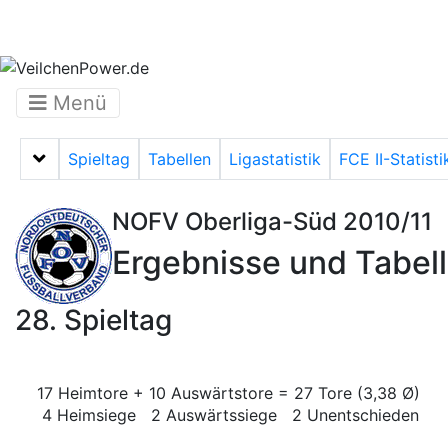
Menü
Spieltag
Tabellen
Ligastatistik
FCE II-Statisti
Menü auf-/zuklappen
NOFV Oberliga-Süd 2010/11
Ergebnisse und Tabel
28. Spieltag
17 Heimtore + 10 Auswärtstore = 27 Tore (3,38 Ø)
4 Heimsiege 2 Auswärtssiege 2 Unentschieden