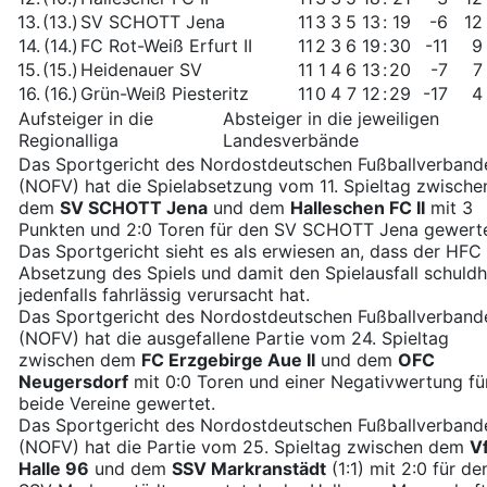
13.
(13.)
SV SCHOTT Jena
11
3
3
5
13
:
19
-6
12
14.
(14.)
FC Rot-Weiß Erfurt II
11
2
3
6
19
:
30
-11
9
15.
(15.)
Heidenauer SV
11
1
4
6
13
:
20
-7
7
16.
(16.)
Grün-Weiß Piesteritz
11
0
4
7
12
:
29
-17
4
Aufsteiger in die
Absteiger in die jeweiligen
Regionalliga
Landesverbände
Das Sportgericht des Nordostdeutschen Fußballverband
(NOFV) hat die Spielabsetzung vom 11. Spieltag zwische
dem
SV SCHOTT Jena
und dem
Halleschen FC II
mit 3
Punkten und 2:0 Toren für den SV SCHOTT Jena gewerte
Das Sportgericht sieht es als erwiesen an, dass der HFC 
Absetzung des Spiels und damit den Spielausfall schuldh
jedenfalls fahrlässig verursacht hat.
Das Sportgericht des Nordostdeutschen Fußballverband
(NOFV) hat die ausgefallene Partie vom 24. Spieltag
zwischen dem
FC Erzgebirge Aue II
und dem
OFC
Neugersdorf
mit 0:0 Toren und einer Negativwertung fü
beide Vereine gewertet.
Das Sportgericht des Nordostdeutschen Fußballverband
(NOFV) hat die Partie vom 25. Spieltag zwischen dem
V
Halle 96
und dem
SSV Markranstädt
(1:1) mit 2:0 für de