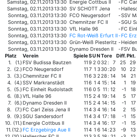
Samstag, 02.11.2013
13:30
Energie Cottbus II
-
FC Carl
Samstag, 02.11.2013
13:30
SV SCHOTT Jena
-
Hallesc
Sonntag, 03.11.2013
13:30
FCO Neugersdorf
-
SSV Ma
Sonntag, 03.11.2013
13:30
Chemnitzer FC II
-
SGU S
Sonntag, 03.11.2013
13:30
VfL Halle 96
-
FC Ein
Sonntag, 03.11.2013
13:30
FC Rot-Weiß Erfurt II
-
FC Erz
Sonntag, 03.11.2013
13:30
Grün-Weiß Piesteritz
-
Heiden
Sonntag, 03.11.2013
13:30
Dynamo Dresden II
-
FSV Bu
Platz
Verein
Spiele
S
U
N
Tore
Diff.
Pkt.
1.
(1.)
FSV Budissa Bautzen
11
9
2
0
32
:
7
25
29
2.
(2.)
FCO Neugersdorf
11
7
1
3
30
:
20
10
22
3.
(3.)
Chemnitzer FC II
11
6
3
2
28
:
14
14
21
4.
(4.)
SSV Markranstädt
11
6
1
4
15
:
14
1
19
5.
(5.)
FC Einheit Rudolstadt
11
6
0
5
11
:
12
-1
18
6.
(8.)
VfL Halle 96
11
5
2
4
19
:
14
5
17
7.
(6.)
Dynamo Dresden II
11
5
2
4
14
:
15
-1
17
8.
(7.)
FC Carl Zeiss Jena II
11
4
3
4
16
:
14
2
15
9.
(9.)
SGU Sandersdorf
11
4
3
4
17
:
18
-1
15
10.
(11.)
Energie Cottbus II
11
4
3
4
16
:
17
-1
15
11.
(12.)
FC Erzgebirge Aue II
11
4
1
6
14
:
23
-9
13
12.
(10.)
Hallescher FC II
11
3
3
5
18
:
21
-3
12