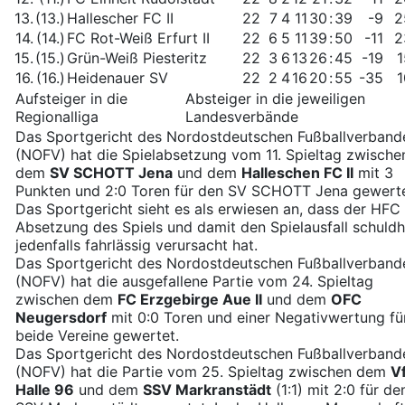
13.
(13.)
Hallescher FC II
22
7
4
11
30
:
39
-9
2
14.
(14.)
FC Rot-Weiß Erfurt II
22
6
5
11
39
:
50
-11
2
15.
(15.)
Grün-Weiß Piesteritz
22
3
6
13
26
:
45
-19
1
16.
(16.)
Heidenauer SV
22
2
4
16
20
:
55
-35
1
Aufsteiger in die
Absteiger in die jeweiligen
Regionalliga
Landesverbände
Das Sportgericht des Nordostdeutschen Fußballverband
(NOFV) hat die Spielabsetzung vom 11. Spieltag zwische
dem
SV SCHOTT Jena
und dem
Halleschen FC II
mit 3
Punkten und 2:0 Toren für den SV SCHOTT Jena gewerte
Das Sportgericht sieht es als erwiesen an, dass der HFC 
Absetzung des Spiels und damit den Spielausfall schuldh
jedenfalls fahrlässig verursacht hat.
Das Sportgericht des Nordostdeutschen Fußballverband
(NOFV) hat die ausgefallene Partie vom 24. Spieltag
zwischen dem
FC Erzgebirge Aue II
und dem
OFC
Neugersdorf
mit 0:0 Toren und einer Negativwertung fü
beide Vereine gewertet.
Das Sportgericht des Nordostdeutschen Fußballverband
(NOFV) hat die Partie vom 25. Spieltag zwischen dem
V
Halle 96
und dem
SSV Markranstädt
(1:1) mit 2:0 für de