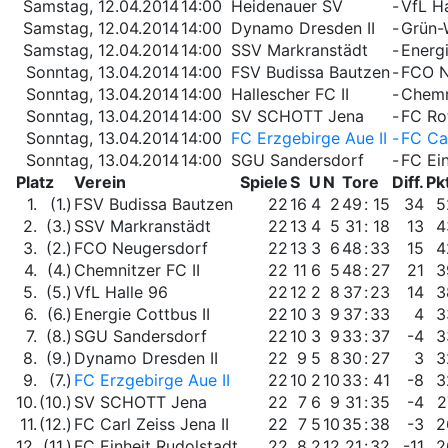
Samstag, 12.04.2014
14:00
Heidenauer SV
-
VfL Ha
Samstag, 12.04.2014
14:00
Dynamo Dresden II
-
Grün-W
Samstag, 12.04.2014
14:00
SSV Markranstädt
-
Energi
Sonntag, 13.04.2014
14:00
FSV Budissa Bautzen
-
FCO N
Sonntag, 13.04.2014
14:00
Hallescher FC II
-
Chemn
Sonntag, 13.04.2014
14:00
SV SCHOTT Jena
-
FC Rot
Sonntag, 13.04.2014
14:00
FC Erzgebirge Aue II
-
FC Car
Sonntag, 13.04.2014
14:00
SGU Sandersdorf
-
FC Ein
Platz
Verein
Spiele
S
U
N
Tore
Diff.
Pk
1.
(1.)
FSV Budissa Bautzen
22
16
4
2
49
:
15
34
5
2.
(3.)
SSV Markranstädt
22
13
4
5
31
:
18
13
4
3.
(2.)
FCO Neugersdorf
22
13
3
6
48
:
33
15
4
4.
(4.)
Chemnitzer FC II
22
11
6
5
48
:
27
21
3
5.
(5.)
VfL Halle 96
22
12
2
8
37
:
23
14
3
6.
(6.)
Energie Cottbus II
22
10
3
9
37
:
33
4
3
7.
(8.)
SGU Sandersdorf
22
10
3
9
33
:
37
-4
3
8.
(9.)
Dynamo Dresden II
22
9
5
8
30
:
27
3
3
9.
(7.)
FC Erzgebirge Aue II
22
10
2
10
33
:
41
-8
3
10.
(10.)
SV SCHOTT Jena
22
7
6
9
31
:
35
-4
2
11.
(12.)
FC Carl Zeiss Jena II
22
7
5
10
35
:
38
-3
2
12.
(11.)
FC Einheit Rudolstadt
22
8
2
12
21
:
32
-11
2