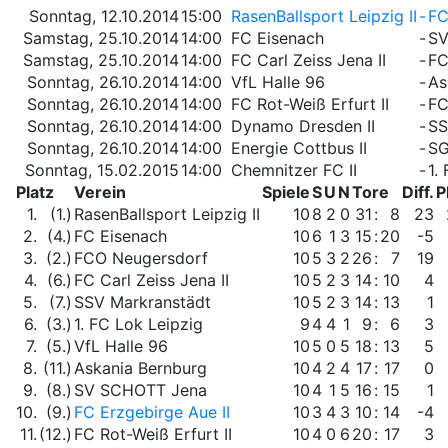
Sonntag, 12.10.2014
15:00
RasenBallsport Leipzig II
-
FC
Samstag, 25.10.2014
14:00
FC Eisenach
-
SV
Samstag, 25.10.2014
14:00
FC Carl Zeiss Jena II
-
FC
Sonntag, 26.10.2014
14:00
VfL Halle 96
-
As
Sonntag, 26.10.2014
14:00
FC Rot-Weiß Erfurt II
-
FC
Sonntag, 26.10.2014
14:00
Dynamo Dresden II
-
SS
Sonntag, 26.10.2014
14:00
Energie Cottbus II
-
SG
Sonntag, 15.02.2015
14:00
Chemnitzer FC II
-
1.
Platz
Verein
Spiele
S
U
N
Tore
Diff.
P
1.
(1.)
RasenBallsport Leipzig II
10
8
2
0
31
:
8
23
2.
(4.)
FC Eisenach
10
6
1
3
15
:
20
-5
3.
(2.)
FCO Neugersdorf
10
5
3
2
26
:
7
19
4.
(6.)
FC Carl Zeiss Jena II
10
5
2
3
14
:
10
4
5.
(7.)
SSV Markranstädt
10
5
2
3
14
:
13
1
6.
(3.)
1. FC Lok Leipzig
9
4
4
1
9
:
6
3
7.
(5.)
VfL Halle 96
10
5
0
5
18
:
13
5
8.
(11.)
Askania Bernburg
10
4
2
4
17
:
17
0
9.
(8.)
SV SCHOTT Jena
10
4
1
5
16
:
15
1
10.
(9.)
FC Erzgebirge Aue II
10
3
4
3
10
:
14
-4
11.
(12.)
FC Rot-Weiß Erfurt II
10
4
0
6
20
:
17
3