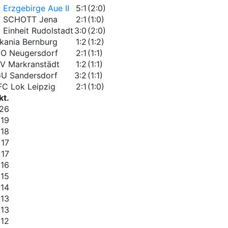
 Erzgebirge Aue II
5:1
(2:0)
 SCHOTT Jena
2:1
(1:0)
 Einheit Rudolstadt
3:0
(2:0)
kania Bernburg
1:2
(1:2)
O Neugersdorf
2:1
(1:1)
V Markranstädt
1:2
(1:1)
U Sandersdorf
3:2
(1:1)
 FC Lok Leipzig
2:1
(1:0)
kt.
26
19
18
17
17
16
15
14
13
13
12