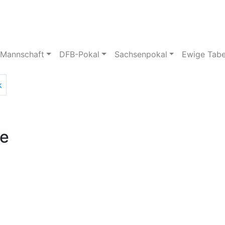
pielstätte
Bildergalerie
 Mannschaft
DFB-Pokal
Sachsenpokal
Ewige Tabe
k
le