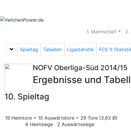
Aktuelles
Spielbetrieb
Vereinsheim
S
1. Mannschaft
2.
Spieltag
Tabellen
Ligastatistik
FCE II-Statisti
Menü auf-/zuklappen
NOFV Oberliga-Süd 2014/15
Ergebnisse und Tabel
10. Spieltag
19 Heimtore + 10 Auswärtstore = 29 Tore (3,63 Ø)
6 Heimsiege 2 Auswärtssiege