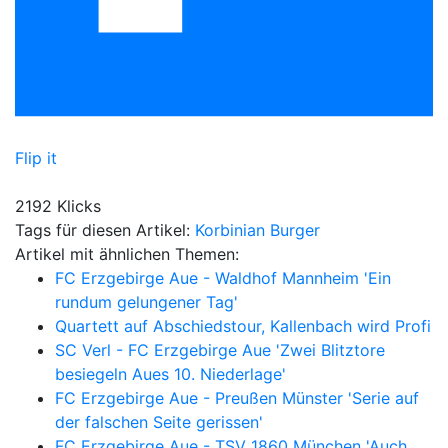
Flip it
2192 Klicks
Tags für diesen Artikel:
Korbinian Burger
Artikel mit ähnlichen Themen:
FC Erzgebirge Aue - Waldhof Mannheim 'Ein
rundum gelungener Tag'
Quartett auf Abschiedstour, Kallenbach wird Profi
SC Verl - FC Erzgebirge Aue 'Zwei Blitztore
besiegeln Aues 10. Niederlage'
FC Erzgebirge Aue - Preußen Münster 'Serie auf
der falschen Seite gerissen'
FC Erzgebirge Aue - TSV 1860 München 'Auch