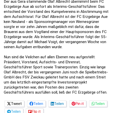
Der aus Gera stammende Olaf Albrecht übernimmt beim FC
Erzgebirge Aue ab sofort als Interims-Geschäftsführer. Das
entschied der Vorstand des Kumpelvereins in Abstimmung mit
dem Aufsichtsrat. Für Olaf Albrecht ist der FC Erzgebirge Aue
kein Neuland - als Sponsoringmanager von Wernesgrüner
sorgte er vor zehn Jahren maßgeblich mit dafür, dass die
Brauerei aus dem Vogtland einer der Hauptsponsoren des FC
Erzgebirge wurde. Als Interims-Geschäftsführer folgt der 55-
Jährige damit auf Michael Voigt, der vergangenen Woche von
seinen Aufgaben entbunden wurde.
Nun sind die Veilchen auf allen Ebenen neu aufgestellt:
Präsident, Vorstand, Aufsichts- und Ehrenrat,
Geschäftsführer Sport sowie Trainerposten. Einzig wie lange
Olaf Albrecht, der bis vergangenen Juni noch die Spielbetriebs-
GmbH des FSV Zwickau geleitet hatte und nach einem Streit
um das letztlich eingestampfte Investorenprojekt
zurückgetreten war, den Posten des zweiten
Geschäftsführers ausfüllen soll, ließ der FC Erzgebirge offen.
Tweet
Teilen
Teilen
Pin it
Teilen
Teilen
Flip it