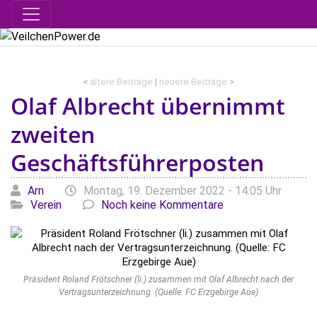
<
ältere Beiträge
|
neuere Beiträge
>
Olaf Albrecht übernimmt
zweiten
Geschäftsführerposten
Geschrieben von
am
Kat
Arn
Montag, 19. Dezember 2022 - 14:05 Uhr
Verein
Noch keine Kommentare
Präsident Roland Frötschner (li.) zusammen mit Olaf Albrecht nach der
Vertragsunterzeichnung. (Quelle: FC Erzgebirge Aue)