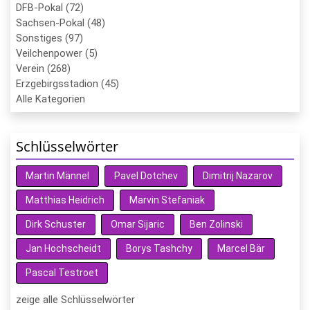
DFB-Pokal (72)
Sachsen-Pokal (48)
Sonstiges (97)
Veilchenpower (5)
Verein (268)
Erzgebirgsstadion (45)
Alle Kategorien
Schlüsselwörter
Martin Männel
Pavel Dotchev
Dimitrij Nazarov
Matthias Heidrich
Marvin Stefaniak
Dirk Schuster
Omar Sijaric
Ben Zolinski
Jan Hochscheidt
Borys Tashchy
Marcel Bär
Pascal Testroet
zeige alle Schlüsselwörter