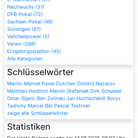
Nachwuchs (31)
DFB-Pokal (72)
Sachsen-Pokal (48)
Sonstiges (97)
Veilchenpower (5)
Verein (268)
Erzgebirgsstadion (45)
Alle Kategorien
Schlüsselwörter
Martin Männel
Pavel Dotchev
Dimitrij Nazarov
Matthias Heidrich
Marvin Stefaniak
Dirk Schuster
Omar Sijaric
Ben Zolinski
Jan Hochscheidt
Borys
Tashchy
Marcel Bär
Pascal Testroet
zeige alle Schlüsselwörter
Statistiken
Der letzte Beitrag wurde am
14.06.2025 08:07
Uhr