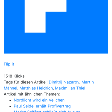
Flip it
1518 Klicks
Tags für diesen Artikel:
Dimitrij Nazarov
,
Martin
Männel
,
Matthias Heidrich
,
Maximilian Thiel
Artikel mit ähnlichen Themen:
Nordlicht wird ein Veilchen
Paul Seidel erhält Profivertrag
Moritz Seiffert schließt sich Aue an