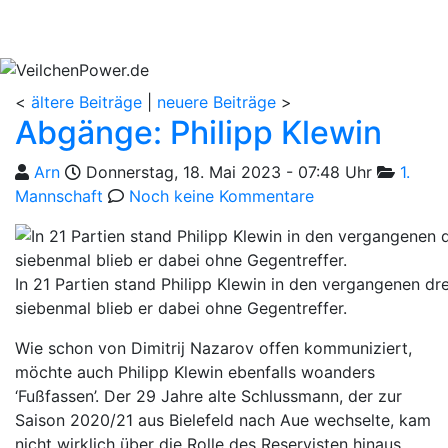
<
ältere Beiträge
|
neuere Beiträge
>
Abgänge: Philipp Klewin
Geschrieben von
am
Kategori
Arn
Donnerstag, 18. Mai 2023 - 07:48 Uhr
1.
Mannschaft
Noch keine Kommentare
In 21 Partien stand Philipp Klewin in den vergangenen dre
siebenmal blieb er dabei ohne Gegentreffer.
Wie schon von Dimitrij Nazarov offen kommuniziert,
möchte auch Philipp Klewin ebenfalls woanders
‘Fußfassen’. Der 29 Jahre alte Schlussmann, der zur
Saison 2020/21 aus Bielefeld nach Aue wechselte, kam
nicht wirklich über die Rolle des Reservisten hinaus