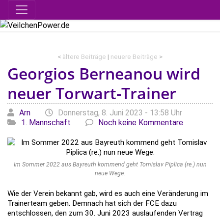
<
ältere Beiträge
|
neuere Beiträge
>
Georgios Berneanou wird
neuer Torwart-Trainer
Geschrieben von
am
Katego
Arn
Donnerstag, 8. Juni 2023 - 13:58 Uhr
1. Mannschaft
Noch keine Kommentare
Im Sommer 2022 aus Bayreuth kommend geht Tomislav Piplica (re.) nun
neue Wege.
Wie der Verein bekannt gab, wird es auch eine Veränderung im
Trainerteam geben. Demnach hat sich der FCE dazu
entschlossen, den zum 30. Juni 2023 auslaufenden Vertrag