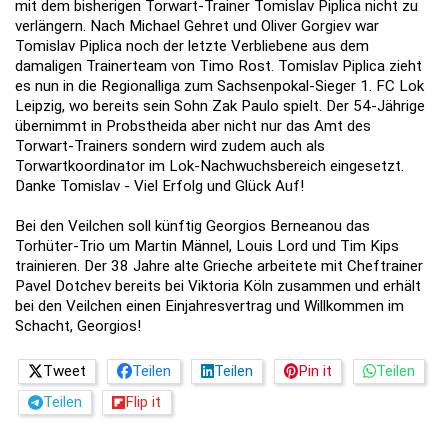
mit dem bisherigen Torwart-Trainer Tomislav Piplica nicht zu
verlängern. Nach Michael Gehret und Oliver Gorgiev war
Tomislav Piplica noch der letzte Verbliebene aus dem
damaligen Trainerteam von Timo Rost. Tomislav Piplica zieht
es nun in die Regionalliga zum Sachsenpokal-Sieger 1. FC Lok
Leipzig, wo bereits sein Sohn Zak Paulo spielt. Der 54-Jährige
übernimmt in Probstheida aber nicht nur das Amt des
Torwart-Trainers sondern wird zudem auch als
Torwartkoordinator im Lok-Nachwuchsbereich eingesetzt.
Danke Tomislav - Viel Erfolg und Glück Auf!
Bei den Veilchen soll künftig Georgios Berneanou das
Torhüter-Trio um Martin Männel, Louis Lord und Tim Kips
trainieren. Der 38 Jahre alte Grieche arbeitete mit Cheftrainer
Pavel Dotchev bereits bei Viktoria Köln zusammen und erhält
bei den Veilchen einen Einjahresvertrag und Willkommen im
Schacht, Georgios!
Tweet
Teilen
Teilen
Pin it
Teilen
Teilen
Flip it