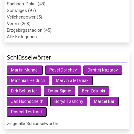
Sachsen-Pokal (48)
Sonstiges (97)
Veilchenpower (5)
Verein (268)
Erzgebirgsstadion (45)
Alle Kategorien
Schlüsselwörter
Martin Männel
Pavel Dotchev
Dimitrij Nazarov
Matthias Heidrich
Marvin Stefaniak
Dirk Schuster
Omar Sijaric
Ben Zolinski
Jan Hochscheidt
Borys Tashchy
Marcel Bär
Pascal Testroet
zeige alle Schlüsselwörter