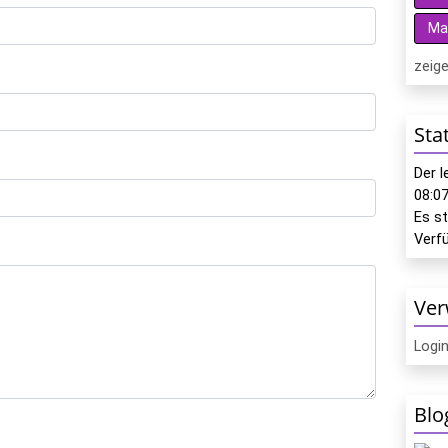
Ma
zeige
Sta
Der 
08:0
Es s
Verf
Ver
Logi
Blo