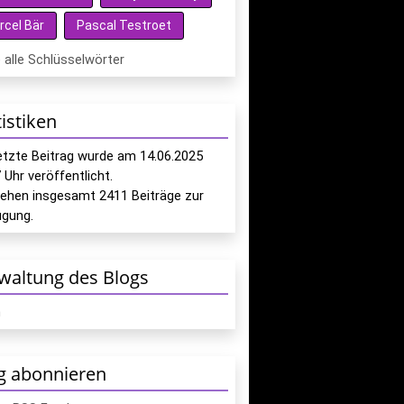
rcel Bär
Pascal Testroet
 alle Schlüsselwörter
tistiken
letzte Beitrag wurde am
14.06.2025
7
Uhr veröffentlicht.
tehen insgesamt
2411
Beiträge zur
ügung.
waltung des Blogs
n
g abonnieren