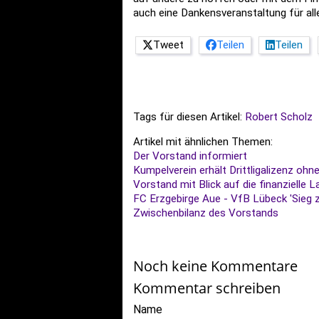
auch eine Dankensveranstaltung für al
Tweet
Teilen
Teilen
Tags für diesen Artikel:
Robert Scholz
Artikel mit ähnlichen Themen:
Der Vorstand informiert
Kumpelverein erhält Drittligalizenz ohn
Vorstand mit Blick auf die finanzielle L
FC Erzgebirge Aue - VfB Lübeck 'Sieg
Zwischenbilanz des Vorstands
Noch keine Kommentare
Kommentar schreiben
Name