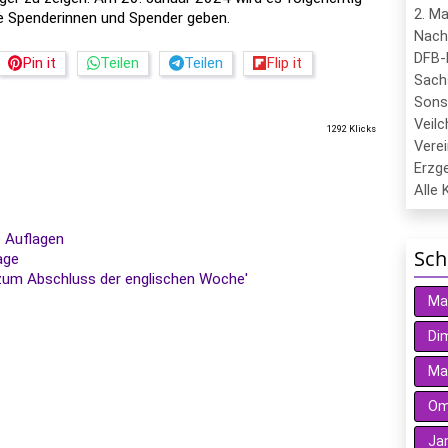
2. M
le Spenderinnen und Spender geben.
Nach
DFB-
Pin it
Teilen
Teilen
Flip it
Sach
Sons
Veil
1292 Klicks
Verei
Erzge
Alle 
e Auflagen
Sch
age
 zum Abschluss der englischen Woche'
Ma
Dim
Ma
Oma
Ja