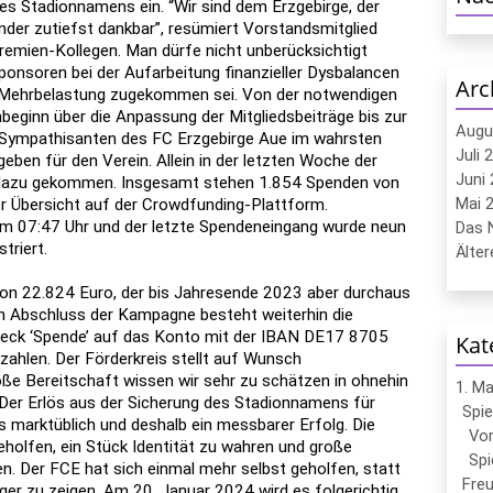
es Stadionnamens ein. “Wir sind dem Erzgebirge, der
der zutiefst dankbar”, resümiert Vorstandsmitglied
Gremien-Kollegen. Man dürfe nicht unberücksichtigt
Sponsoren bei der Aufarbeitung finanzieller Dysbalancen
Arc
n Mehrbelastung zugekommen sei. Von der notwendigen
nbeginn über die Anpassung der Mitgliedsbeiträge bis zur
Augu
Sympathisanten des FC Erzgebirge Aue im wahrsten
Juli 
eben für den Verein. Allein in der letzten Woche der
Juni 
dazu gekommen. Insgesamt stehen 1.854 Spenden von
Mai 2
er Übersicht auf der Crowdfunding-Plattform.
m 07:47 Uhr und der letzte Spendeneingang wurde neun
Das N
triert.
Ältere
 von 22.824 Euro, der bis Jahresende 2023 aber durchaus
 Abschluss der Kampagne besteht weiterhin die
eck ‘Spende’ auf das Konto mit der IBAN DE17 8705
Kat
hlen. Der Förderkreis stellt auf Wunsch
oße Bereitschaft wissen wir sehr zu schätzen in ohnehin
1. M
 Der Erlös aus der Sicherung des Stadionnamens für
Spie
s marktüblich und deshalb ein messbarer Erfolg. Die
Vor
holfen, ein Stück Identität zu wahren und große
Spi
 Der FCE hat sich einmal mehr selbst geholfen, statt
Freu
er zu zeigen. Am 20. Januar 2024 wird es folgerichtig