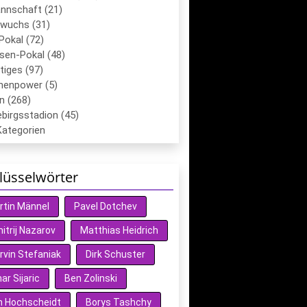
annschaft (21)
wuchs (31)
Pokal (72)
sen-Pokal (48)
tiges (97)
chenpower (5)
n (268)
birgsstadion (45)
Kategorien
lüsselwörter
rtin Männel
Pavel Dotchev
itrij Nazarov
Matthias Heidrich
rvin Stefaniak
Dirk Schuster
r Sijaric
Ben Zolinski
n Hochscheidt
Borys Tashchy