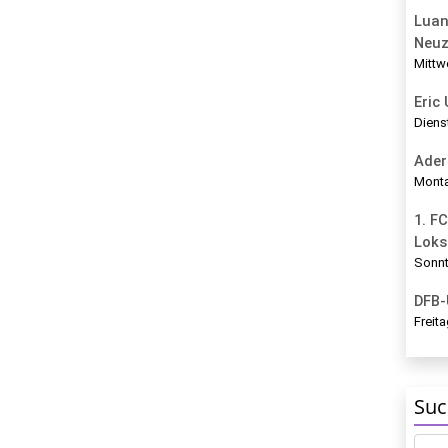
Luan
Neu
Mittw
Eric
Diens
Ader
Monta
1. FC
Loks
Sonnt
DFB-
Freita
Suc