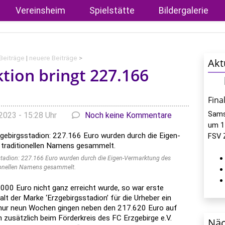
Vereinsheim
Spielstätte
Bildergalerie
 Beiträge
|
neuere Beiträge
>
Akt
tion bringt 227.166
Fina
Sams
2023 - 15:28 Uhr
Noch keine Kommentare
um 1
FSV 
sstadion: 227.166 Euro wurden durch die Eigen-Vermarktung des
ionellen Namens gesammelt.
000 Euro nicht ganz erreicht wurde, so war erste
 der Marke ‘Erzgebirgsstadion’ für die Urheber ein
n nur neun Wochen gingen neben den 217.620 Euro auf
zusätzlich beim Förderkreis des FC Erzgebirge e.V.
Näc