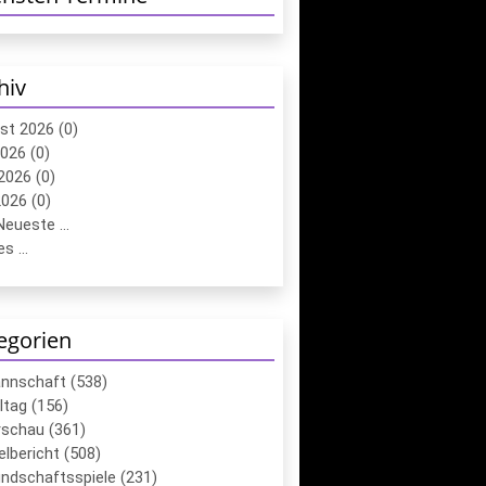
hiv
st 2026 (0)
2026 (0)
2026 (0)
026 (0)
eueste ...
s ...
egorien
annschaft (538)
ltag (156)
schau (361)
elbericht (508)
ndschaftsspiele (231)