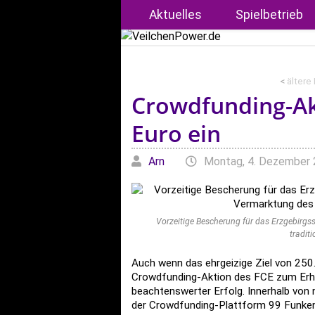
Aktuelles
Spielbetrieb
<
ältere
Crowdfunding-Ak
Euro ein
Geschrieben von
am
Arn
Montag, 4. Dezember 
Vorzeitige Bescherung für das Erzgebirg
tradit
Auch wenn das ehrgeizige Ziel von 250.
Crowdfunding-Aktion des FCE zum Erhalt
beachtenswerter Erfolg. Innerhalb vo
der Crowdfunding-Plattform 99 Funken 