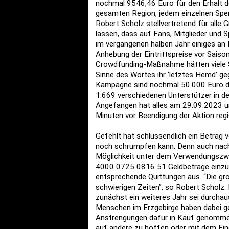
nochmal 9546,46 Euro für den Erhalt d
gesamten Region, jedem einzelnen Spen
Robert Scholz stellvertretend für alle 
lassen, dass auf Fans, Mitglieder und 
im vergangenen halben Jahr einiges a
Anhebung der Eintrittspreise vor Saiso
Crowdfunding-Maßnahme hätten viele 
Sinne des Wortes ihr ‘letztes Hemd’ geg
Kampagne sind nochmal 50.000 Euro 
1.669 verschiedenen Unterstützer in d
Angefangen hat alles am 29.09.2023 u
Minuten vor Beendigung der Aktion regis
Gefehlt hat schlussendlich ein Betrag
noch schrumpfen kann. Denn auch nach
Möglichkeit unter dem Verwendungszw
4000 0725 0816 51 Geldbeträge einzuza
entsprechende Quittungen aus. “Die gr
schwierigen Zeiten”, so Robert Scholz.
zunächst ein weiteres Jahr sei durchau
Menschen im Erzgebirge haben dabei ge
Anstrengungen dafür in Kauf genommen.
auf andere zu hoffen oder mit dem Fing