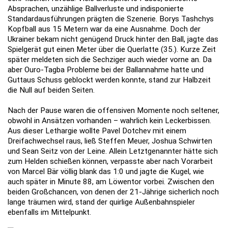
Absprachen, unzählige Ballverluste und indisponierte
Standardausführungen prägten die Szenerie. Borys Tashchys
Kopfball aus 15 Metern war da eine Ausnahme. Doch der
Ukrainer bekam nicht genügend Druck hinter den Ball, jagte das
Spielgerät gut einen Meter über die Querlatte (35.). Kurze Zeit
später meldeten sich die Sechziger auch wieder vorne an. Da
aber Ouro-Tagba Probleme bei der Ballannahme hatte und
Guttaus Schuss geblockt werden konnte, stand zur Halbzeit
die Null auf beiden Seiten.
Nach der Pause waren die offensiven Momente noch seltener,
obwohl in Ansätzen vorhanden – wahrlich kein Leckerbissen.
Aus dieser Lethargie wollte Pavel Dotchev mit einem
Dreifachwechsel raus, ließ Steffen Meuer, Joshua Schwirten
und Sean Seitz von der Leine. Allein Letztgenannter hätte sich
zum Helden schießen können, verpasste aber nach Vorarbeit
von Marcel Bär völlig blank das 1:0 und jagte die Kugel, wie
auch später in Minute 88, am Löwentor vorbei. Zwischen den
beiden Großchancen, von denen der 21-Jährige sicherlich noch
lange träumen wird, stand der quirlige Außenbahnspieler
ebenfalls im Mittelpunkt.