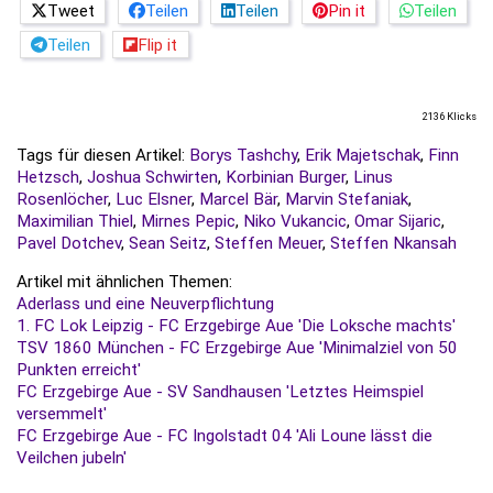
Tweet
Teilen
Teilen
Pin it
Teilen
Teilen
Flip it
2136 Klicks
Tags für diesen Artikel:
Borys Tashchy
,
Erik Majetschak
,
Finn
Hetzsch
,
Joshua Schwirten
,
Korbinian Burger
,
Linus
Rosenlöcher
,
Luc Elsner
,
Marcel Bär
,
Marvin Stefaniak
,
Maximilian Thiel
,
Mirnes Pepic
,
Niko Vukancic
,
Omar Sijaric
,
Pavel Dotchev
,
Sean Seitz
,
Steffen Meuer
,
Steffen Nkansah
Artikel mit ähnlichen Themen:
Aderlass und eine Neuverpflichtung
1. FC Lok Leipzig - FC Erzgebirge Aue 'Die Loksche machts'
TSV 1860 München - FC Erzgebirge Aue 'Minimalziel von 50
Punkten erreicht'
FC Erzgebirge Aue - SV Sandhausen 'Letztes Heimspiel
versemmelt'
FC Erzgebirge Aue - FC Ingolstadt 04 'Ali Loune lässt die
Veilchen jubeln'