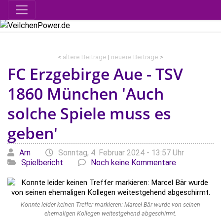
<
ältere Beiträge
|
neuere Beiträge
>
FC Erzgebirge Aue - TSV
1860 München 'Auch
solche Spiele muss es
geben'
Geschrieben von
am
Katego
Arn
Sonntag, 4. Februar 2024 - 13:57 Uhr
Spielbericht
Noch keine Kommentare
Konnte leider keinen Treffer markieren: Marcel Bär wurde von seinen
ehemaligen Kollegen weitestgehend abgeschirmt.