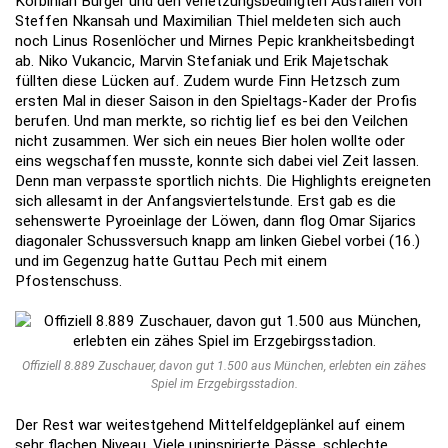
Korbinian Burger und den verletzungsbedingten Ausfällen von
Steffen Nkansah und Maximilian Thiel meldeten sich auch
noch Linus Rosenlöcher und Mirnes Pepic krankheitsbedingt
ab. Niko Vukancic, Marvin Stefaniak und Erik Majetschak
füllten diese Lücken auf. Zudem wurde Finn Hetzsch zum
ersten Mal in dieser Saison in den Spieltags-Kader der Profis
berufen. Und man merkte, so richtig lief es bei den Veilchen
nicht zusammen. Wer sich ein neues Bier holen wollte oder
eins wegschaffen musste, konnte sich dabei viel Zeit lassen.
Denn man verpasste sportlich nichts. Die Highlights ereigneten
sich allesamt in der Anfangsviertelstunde. Erst gab es die
sehenswerte Pyroeinlage der Löwen, dann flog Omar Sijarics
diagonaler Schussversuch knapp am linken Giebel vorbei (16.)
und im Gegenzug hatte Guttau Pech mit einem
Pfostenschuss.
Offiziell 8.889 Zuschauer, davon gut 1.500 aus München, erlebten ein zähes
Spiel im Erzgebirgsstadion.
Der Rest war weitestgehend Mittelfeldgeplänkel auf einem
sehr flachen Niveau. Viele uninspirierte Pässe, schlechte