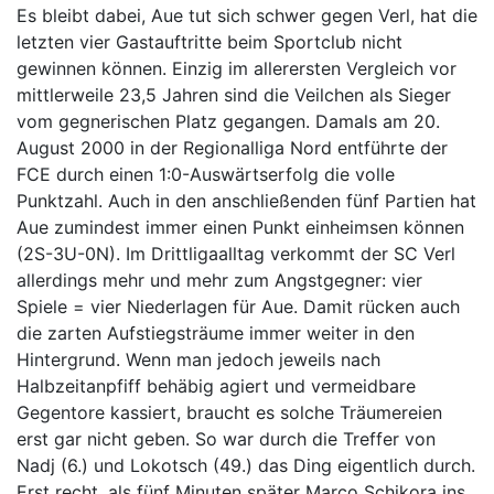
Es bleibt dabei, Aue tut sich schwer gegen Verl, hat die
letzten vier Gastauftritte beim Sportclub nicht
gewinnen können. Einzig im allerersten Vergleich vor
mittlerweile 23,5 Jahren sind die Veilchen als Sieger
vom gegnerischen Platz gegangen. Damals am 20.
August 2000 in der Regionalliga Nord entführte der
FCE durch einen 1:0-Auswärtserfolg die volle
Punktzahl. Auch in den anschließenden fünf Partien hat
Aue zumindest immer einen Punkt einheimsen können
(2S-3U-0N). Im Drittligaalltag verkommt der SC Verl
allerdings mehr und mehr zum Angstgegner: vier
Spiele = vier Niederlagen für Aue. Damit rücken auch
die zarten Aufstiegsträume immer weiter in den
Hintergrund. Wenn man jedoch jeweils nach
Halbzeitanpfiff behäbig agiert und vermeidbare
Gegentore kassiert, braucht es solche Träumereien
erst gar nicht geben. So war durch die Treffer von
Nadj (6.) und Lokotsch (49.) das Ding eigentlich durch.
Erst recht, als fünf Minuten später Marco Schikora ins