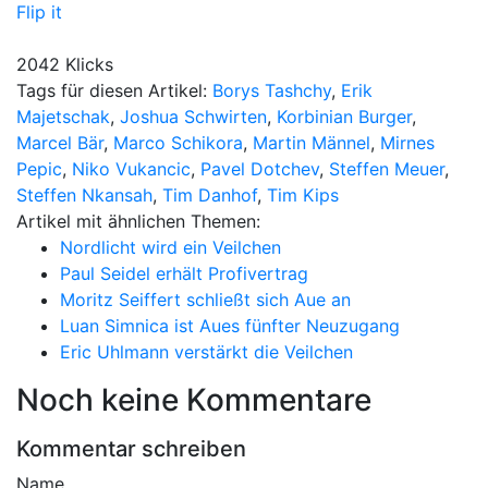
Flip it
2042 Klicks
Tags für diesen Artikel:
Borys Tashchy
,
Erik
Majetschak
,
Joshua Schwirten
,
Korbinian Burger
,
Marcel Bär
,
Marco Schikora
,
Martin Männel
,
Mirnes
Pepic
,
Niko Vukancic
,
Pavel Dotchev
,
Steffen Meuer
,
Steffen Nkansah
,
Tim Danhof
,
Tim Kips
Artikel mit ähnlichen Themen:
Nordlicht wird ein Veilchen
Paul Seidel erhält Profivertrag
Moritz Seiffert schließt sich Aue an
Luan Simnica ist Aues fünfter Neuzugang
Eric Uhlmann verstärkt die Veilchen
Noch keine Kommentare
Kommentar schreiben
Name