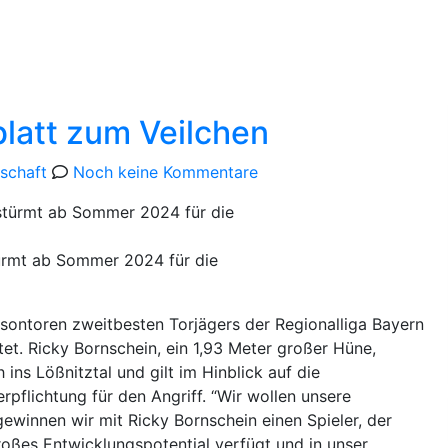
pielstätte
Bildergalerie
latt zum Veilchen
n
schaft
Noch keine Kommentare
türmt ab Sommer 2024 für die
isontoren zweitbesten Torjägers der Regionalliga Bayern
et. Ricky Bornschein, ein 1,93 Meter großer Hüne,
ns Lößnitztal und gilt im Hinblick auf die
pflichtung für den Angriff. “Wir wollen unsere
gewinnen wir mit Ricky Bornschein einen Spieler, der
oßes Entwicklungspotential verfügt und in unser