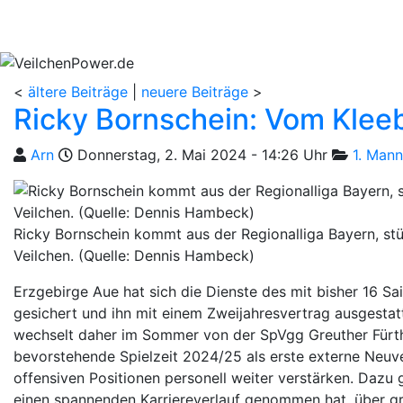
Aktuelles
Spielbetrieb
Vereinsheim
S
<
ältere Beiträge
|
neuere Beiträge
>
Ricky Bornschein: Vom Kleeb
Geschrieben von
am
Kategorie
Arn
Donnerstag, 2. Mai 2024 - 14:26 Uhr
1. Mann
Ricky Bornschein kommt aus der Regionalliga Bayern, s
Veilchen. (Quelle: Dennis Hambeck)
Erzgebirge Aue hat sich die Dienste des mit bisher 16 Sa
gesichert und ihn mit einem Zweijahresvertrag ausgestatt
wechselt daher im Sommer von der SpVgg Greuther Fürth i
bevorstehende Spielzeit 2024/25 als erste externe Neuver
offensiven Positionen personell weiter verstärken. Dazu 
einen spannenden Karriereverlauf genommen hat, über gr