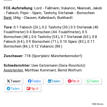
FCE-Aufstellung:
Lord - Fallmann, Vukancic, Nkansah, Jakob
- Fabisch, Pepic - Sijaric, Tashchy, Stefaniak - Bornschein
Bank:
Uhlig - Clausen, Kallenbach, Burkhardt
Tore:
0:1 Fabisch (26.), 0:2 Tashchy (30.) 0:3 Stefaniak (40.
Foulelfmeter) 0:4 Bornschein (44. Foulelfmeter), 0:5
Bornschein (48.), 0:6 Tashchy (54.), 0:7 Stefaniak (60.), 0:8
Fabisch (64.), 0:9 Bornschein (71.), 0:10 Sijaric (83.), 0:11
Bornschein (86.), 0:12 Vukancic (88.)
Zuschauer:
718 (Sportplatz Münchenbernsdorf)
Schiedsrichter:
Uwe Gatzemann (Gera-Roschütz)
Assistenten:
Matthias Kommant, Bernd Wolfrum
Tweet
Teilen
Teilen
Pin it
Teilen
Teilen
Flip it
1383 Klicks