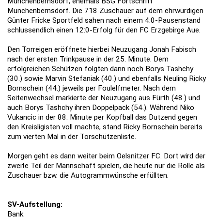
Münchenbernsdorf, ehemals BSG Fortschritt
Münchenbernsdorf. Die 718 Zuschauer auf dem ehrwürdigen
Günter Fricke Sportfeld sahen nach einem 4:0-Pausenstand
schlussendlich einen 12:0-Erfolg für den FC Erzgebirge Aue.
Den Torreigen eröffnete hierbei Neuzugang Jonah Fabisch
nach der ersten Trinkpause in der 25. Minute. Dem
erfolgreichen Schützen folgten dann noch Borys Tashchy
(30.) sowie Marvin Stefaniak (40.) und ebenfalls Neuling Ricky
Bornschein (44.) jeweils per Foulelfmeter. Nach dem
Seitenwechsel markierte der Neuzugang aus Fürth (48.) und
auch Borys Tashchy ihren Doppelpack (54.). Während Niko
Vukancic in der 88. Minute per Kopfball das Dutzend gegen
den Kreisligisten voll machte, stand Ricky Bornschein bereits
zum vierten Mal in der Torschützenliste.
Morgen geht es dann weiter beim Oelsnitzer FC. Dort wird der
zweite Teil der Mannschaft spielen, die heute nur die Rolle als
Zuschauer bzw. die Autogrammwünsche erfüllten.
SV-Aufstellung:
Bank: