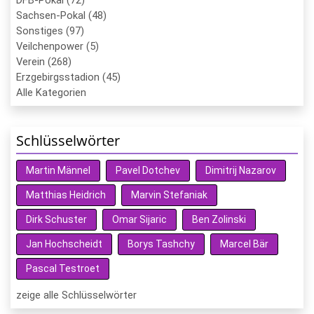
Sachsen-Pokal (48)
Sonstiges (97)
Veilchenpower (5)
Verein (268)
Erzgebirgsstadion (45)
Alle Kategorien
Schlüsselwörter
Martin Männel
Pavel Dotchev
Dimitrij Nazarov
Matthias Heidrich
Marvin Stefaniak
Dirk Schuster
Omar Sijaric
Ben Zolinski
Jan Hochscheidt
Borys Tashchy
Marcel Bär
Pascal Testroet
zeige alle Schlüsselwörter