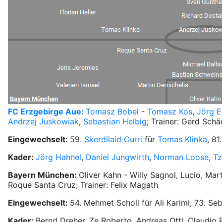
FC Erzgebirge Aue:
Tomasz Bobel
-
Tomasz Kos
,
Jörg 
Andrzej Juskowiak
,
Sebastian Helbig
; Trainer: Gerd Schä
Eingewechselt:
59.
Skerdilaid Curri
für
Tomas Klinka
, 81
Kader:
Jörg Hahnel
,
Daniel Jungwirth
,
Norman Loose
,
Tz
Bayern München:
Oliver Kahn - Willy Sagnol, Lucio, Mar
Roque Santa Cruz; Trainer: Felix Magath
Eingewechselt:
54. Mehmet Scholl für Ali Karimi, 73. Se
Kader:
Bernd Dreher, Ze Roberto, Andreas Ottl, Claudio 