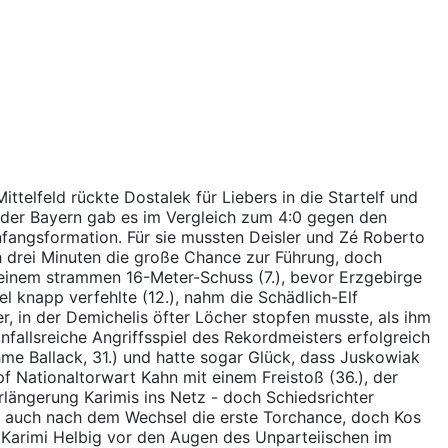
ttelfeld rückte Dostalek für Liebers in die Startelf und
en der Bayern gab es im Vergleich zum 4:0 gegen den
nfangsformation. Für sie mussten Deisler und Zé Roberto
ach drei Minuten die große Chance zur Führung, doch
 einem strammen 16-Meter-Schuss (7.), bevor Erzgebirge
l knapp verfehlte (12.), nahm die Schädlich-Elf
, in der Demichelis öfter Löcher stopfen musste, als ihm
nfallsreiche Angriffsspiel des Rekordmeisters erfolgreich
hme Ballack, 31.) und hatte sogar Glück, dass Juskowiak
pf Nationaltorwart Kahn mit einem Freistoß (36.), der
rlängerung Karimis ins Netz - doch Schiedsrichter
tte auch nach dem Wechsel die erste Torchance, doch Kos
 Karimi Helbig vor den Augen des Unparteiischen im