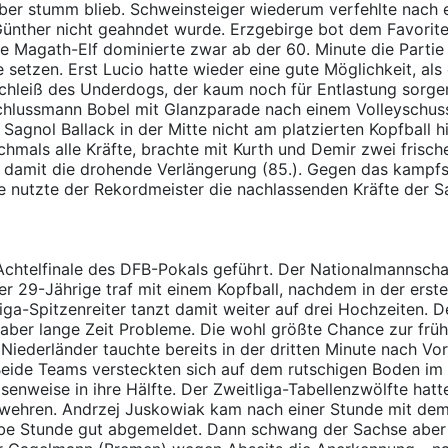
aber stumm blieb. Schweinsteiger wiederum verfehlte nach
Günther nicht geahndet wurde. Erzgebirge bot dem Favorite
 Die Magath-Elf dominierte zwar ab der 60. Minute die Parti
ne setzen. Erst Lucio hatte wieder eine gute Möglichkeit, 
erschleiß des Underdogs, der kaum noch für Entlastung sorge
chlussmann Bobel mit Glanzparade nach einem Volleyschuss v
agnol Ballack in der Mitte nicht am platzierten Kopfball hi
ochmals alle Kräfte, brachte mit Kurth und Demir zwei frisc
d damit die drohende Verlängerung (85.). Gegen das kampfs
se nutzte der Rekordmeister die nachlassenden Kräfte der 
Achtelfinale des DFB-Pokals geführt. Der Nationalmannschaf
er 29-Jährige traf mit einem Kopfball, nachdem in der erst
iga-Spitzenreiter tanzt damit weiter auf drei Hochzeiten.
ber lange Zeit Probleme. Die wohl größte Chance zur früh
erländer tauchte bereits in der dritten Minute nach Vorl
eide Teams versteckten sich auf dem rutschigen Boden im 
enweise in ihre Hälfte. Der Zweitliga-Tabellenzwölfte hatte
wehren. Andrzej Juskowiak kam nach einer Stunde mit dem K
e Stunde gut abgemeldet. Dann schwang der Sachse aber d