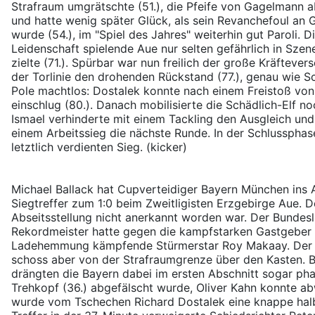
Strafraum umgrätschte (51.), die Pfeife von Gagelmann 
und hatte wenig später Glück, als sein Revanchefoul an 
wurde (54.), im "Spiel des Jahres" weiterhin gut Paroli.
Leidenschaft spielende Aue nur selten gefährlich in Sze
zielte (71.). Spürbar war nun freilich der große Kräftev
der Torlinie den drohenden Rückstand (77.), genau wie S
Pole machtlos: Dostalek konnte nach einem Freistoß von S
einschlug (80.). Danach mobilisierte die Schädlich-Elf n
Ismael verhinderte mit einem Tackling den Ausgleich un
einem Arbeitssieg die nächste Runde. In der Schlusspha
letztlich verdienten Sieg. (kicker)
Michael Ballack hat Cupverteidiger Bayern München ins 
Siegtreffer zum 1:0 beim Zweitligisten Erzgebirge Aue. D
Abseitsstellung nicht anerkannt worden war. Der Bundesl
Rekordmeister hatte gegen die kampfstarken Gastgeber a
Ladehemmung kämpfende Stürmerstar Roy Makaay. Der Nied
schoss aber von der Strafraumgrenze über den Kasten. B
drängten die Bayern dabei im ersten Abschnitt sogar phas
Trehkopf (36.) abgefälscht wurde, Oliver Kahn konnte ab
wurde vom Tschechen Richard Dostalek eine knappe halb