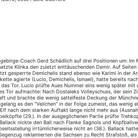
zgebirge-Coach Gerd Schädlich auf drei Positionen um: Im Mi
ersetzte Klinka den zuletzt enttäuschenden Demir. Auf Seit
tzt gesperrte Demichelis stand ebenso wie Karimi in der A
rkette agierte (Lucio, Demichelis, Ismael), hatte bereits n
 das Tor. Lucio prüfte Aues Nummer eins wenig später mit
s Tor aufmachte: Nach Dostaleks Volleyschuss, der sein Zie
aft und brachte die wenig sattelfeste Deckung der Münchner
gelang es den "Veilchen" in der Folge zumeist, das wenig ei
h-Elf nach dem starken Auftakt lange nicht mehr aus (Ausna
eiköpfte (29.). In der ausgeglichenen Partie prüfte Trehko
Ballack nickte den Ball nach Flanke Sagnols und Kopfballve
eitsstellung irrtümlicherweise nicht an (38.). Ballack ha
Gegenzug reklamierten die Sachsen zu Recht Strafstoß, als