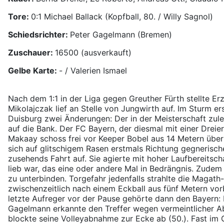
Tore:
0:1 Michael Ballack (Kopfball, 80. / Willy Sagnol)
Schiedsrichter:
Peter Gagelmann (Bremen)
Zuschauer:
16500 (ausverkauft)
Gelbe Karte:
- / Valerien Ismael
Nach dem 1:1 in der Liga gegen Greuther Fürth stellte Er
Mikolajczak lief an Stelle von Jungwirth auf. Im Sturm 
Duisburg zwei Änderungen: Der in der Meisterschaft zule
auf die Bank. Der FC Bayern, der diesmal mit einer Dreie
Makaay schoss frei vor Keeper Bobel aus 14 Metern über
sich auf glitschigem Rasen erstmals Richtung gegnerische
zusehends Fahrt auf. Sie agierte mit hoher Laufbereitsch
lieb war, das eine oder andere Mal in Bedrängnis. Zudem 
zu unterbinden. Torgefahr jedenfalls strahlte die Magat
zwischenzeitlich nach einem Eckball aus fünf Metern vorb
letzte Aufreger vor der Pause gehörte dann den Bayern: 
Gagelmann erkannte den Treffer wegen vermeintlicher Abs
blockte seine Volleyabnahme zur Ecke ab (50.). Fast im 