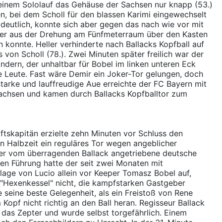
 einem Sololauf das Gehäuse der Sachsen nur knapp (53.)
n, bei dem Scholl für den blassen Karimi eingewechselt
e deutlich, konnte sich aber gegen das nach wie vor mit
als er aus der Drehung am Fünfmeterraum über den Kasten
n konnte. Heller verhinderte nach Ballacks Kopfball auf
on Scholl (78.). Zwei Minuten später freilich war der
ndern, der unhaltbar für Bobel im linken unteren Eck
he Leute. Fast wäre Demir ein Joker-Tor gelungen, doch
tarke und lauffreudige Aue erreichte der FC Bayern mit
Sachsen und kamen durch Ballacks Kopfballtor zum
tskapitän erzielte zehn Minuten vor Schluss den
en Halbzeit ein reguläres Tor wegen angeblicher
 Der vom überragenden Ballack angetriebene deutsche
en Führung hatte der seit zwei Monaten mit
age von Lucio allein vor Keeper Tomasz Bobel auf,
"Hexenkessel" nicht, die kampfstarken Gastgeber
 seine beste Gelegenheit, als ein Freistoß von Rene
opf nicht richtig an den Ball heran. Regisseur Ballack
as Zepter und wurde selbst torgefährlich. Einem