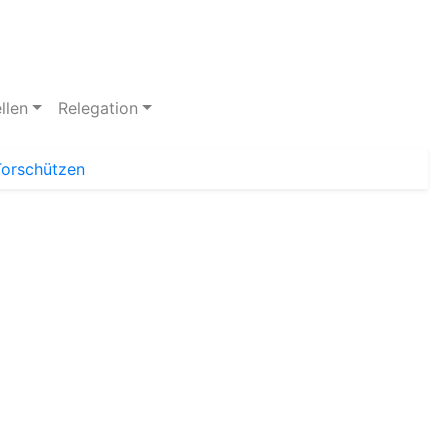
llen
Relegation
Torschützen