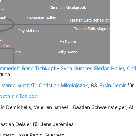
Emmerich
,
René Trehkopf
-
Sven Günther
,
Florian Heller
,
Chr
dlich
.
Marco Kurth
für
Christian Mikolajczak
, 83.
Ersin Demir
für
vetomir Tchipev
tin Demichelis, Valerien Ismael - Bastian Schweinsteiger, Al
bastian Deisler für Jens Jeremies
Pizarro, Jose Paolo Guerrero