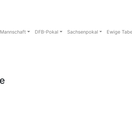
pielstätte
Bildergalerie
 Mannschaft
DFB-Pokal
Sachsenpokal
Ewige Tabe
le