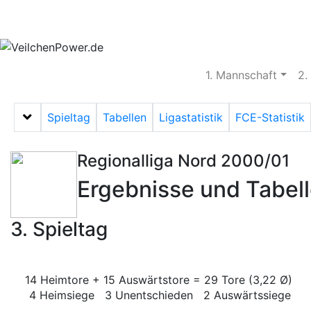
Aktuelles
Spielbetrieb
Vereinsheim
S
1. Mannschaft
2.
Spieltag
Tabellen
Ligastatistik
FCE-Statistik
Menü auf-/zuklappen
Regionalliga Nord 2000/01
Ergebnisse und Tabel
3. Spieltag
14 Heimtore + 15 Auswärtstore = 29 Tore (3,22 Ø)
4 Heimsiege 3 Unentschieden 2 Auswärtssiege