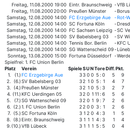
Freitag, 11.08.2000
19:00
Eintr. Braunschweig
-
VfB L
Freitag, 11.08.2000
20:00
Preußen Münster
-
Borus
Samstag, 12.08.2000
14:00
FC Erzgebirge Aue
-
Rot-W
Samstag, 12.08.2000
14:00
SC Fortuna Köln
-
Dresd
Samstag, 12.08.2000
14:00
FC Sachsen Leipzig
-
SC Ve
Samstag, 12.08.2000
14:00
SV Babelsberg 03
-
SV Wi
Samstag, 12.08.2000
14:00
Tennis Bor. Berlin
-
KFC U
Samstag, 12.08.2000
14:00
SG Wattenscheid 09
-
Lüneb
Sonntag, 13.08.2000
15:00
Fortuna Düsseldorf
-
Werde
Spielfrei: 1. FC Union Berlin
Platz
Verein
Spiele
S
U
N
Tore
Diff.
Pkt.
1.
(1.)
FC Erzgebirge Aue
3
3
0
0
5
:
0
5
9
2.
(6.)
SV Babelsberg 03
3
2
1
0
5
:
1
4
7
3.
(4.)
Preußen Münster
3
2
1
0
5
:
3
2
7
4.
(11.)
KFC Uerdingen 05
3
2
0
1
11
:
6
5
6
5.
(7.)
SG Wattenscheid 09
3
2
0
1
9
:
7
2
6
6.
(2.)
1. FC Union Berlin
2
2
0
0
3
:
1
2
6
7.
(5.)
SC Fortuna Köln
3
1
2
0
4
:
3
1
5
8.
(8.)
Eintr. Braunschweig
3
1
1
1
4
:
3
1
4
9.
(10.)
VfB Lübeck
3
1
1
1
5
:
5
0
4