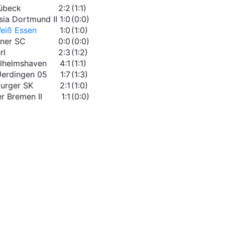
übeck
2:2
(1:1)
sia Dortmund II
1:0
(0:0)
eiß Essen
1:0
(1:0)
ner SC
0:0
(0:0)
rl
2:3
(1:2)
lhelmshaven
4:1
(1:1)
erdingen 05
1:7
(1:3)
urger SK
2:1
(1:0)
r Bremen II
1:1
(0:0)