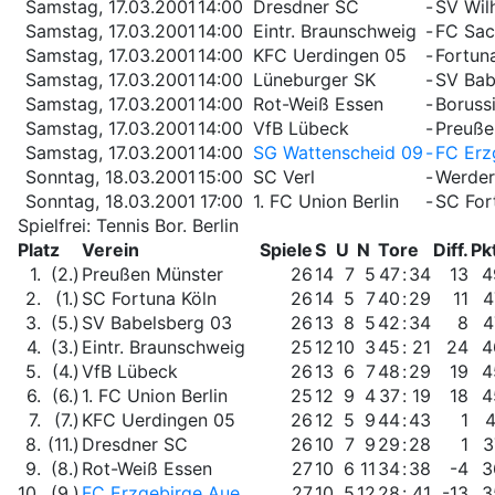
Samstag, 17.03.2001
14:00
Dresdner SC
-
SV Wil
Samstag, 17.03.2001
14:00
Eintr. Braunschweig
-
FC Sac
Samstag, 17.03.2001
14:00
KFC Uerdingen 05
-
Fortun
Samstag, 17.03.2001
14:00
Lüneburger SK
-
SV Bab
Samstag, 17.03.2001
14:00
Rot-Weiß Essen
-
Boruss
Samstag, 17.03.2001
14:00
VfB Lübeck
-
Preuße
Samstag, 17.03.2001
14:00
SG Wattenscheid 09
-
FC Erz
Sonntag, 18.03.2001
15:00
SC Verl
-
Werder
Sonntag, 18.03.2001
17:00
1. FC Union Berlin
-
SC For
Spielfrei: Tennis Bor. Berlin
Platz
Verein
Spiele
S
U
N
Tore
Diff.
Pk
1.
(2.)
Preußen Münster
26
14
7
5
47
:
34
13
4
2.
(1.)
SC Fortuna Köln
26
14
5
7
40
:
29
11
4
3.
(5.)
SV Babelsberg 03
26
13
8
5
42
:
34
8
4
4.
(3.)
Eintr. Braunschweig
25
12
10
3
45
:
21
24
4
5.
(4.)
VfB Lübeck
26
13
6
7
48
:
29
19
4
6.
(6.)
1. FC Union Berlin
25
12
9
4
37
:
19
18
4
7.
(7.)
KFC Uerdingen 05
26
12
5
9
44
:
43
1
4
8.
(11.)
Dresdner SC
26
10
7
9
29
:
28
1
3
9.
(8.)
Rot-Weiß Essen
27
10
6
11
34
:
38
-4
3
10.
(9.)
FC Erzgebirge Aue
27
10
5
12
28
:
41
-13
3