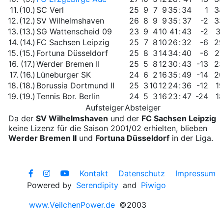
11.
(10.)
SC Verl
25
9
7
9
35
:
34
1
3
12.
(12.)
SV Wilhelmshaven
26
8
9
9
35
:
37
-2
3
13.
(13.)
SG Wattenscheid 09
23
9
4
10
41
:
43
-2
3
14.
(14.)
FC Sachsen Leipzig
25
7
8
10
26
:
32
-6
2
15.
(15.)
Fortuna Düsseldorf
25
8
3
14
34
:
40
-6
2
16.
(17.)
Werder Bremen II
25
5
8
12
30
:
43
-13
2
17.
(16.)
Lüneburger SK
24
6
2
16
35
:
49
-14
2
18.
(18.)
Borussia Dortmund II
25
3
10
12
24
:
36
-12
1
19.
(19.)
Tennis Bor. Berlin
24
5
3
16
23
:
47
-24
1
Aufsteiger
Absteiger
Da der
SV Wilhelmshaven
und der
FC Sachsen Leipzig
keine Lizenz für die Saison 2001/02 erhielten, blieben
Werder Bremen II
und
Fortuna Düsseldorf
in der Liga.
Kontakt
Datenschutz
Impressum
Powered by
Serendipity
and
Piwigo
www.VeilchenPower.de
©2003