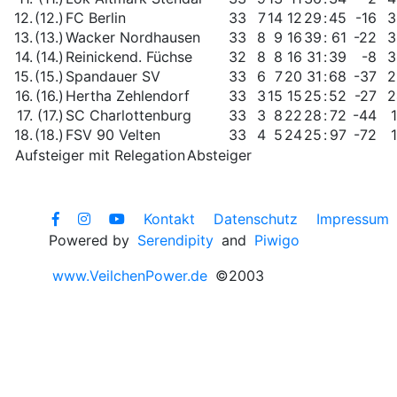
12.
(12.)
FC Berlin
33
7
14
12
29
:
45
-16
3
13.
(13.)
Wacker Nordhausen
33
8
9
16
39
:
61
-22
3
14.
(14.)
Reinickend. Füchse
32
8
8
16
31
:
39
-8
3
15.
(15.)
Spandauer SV
33
6
7
20
31
:
68
-37
2
16.
(16.)
Hertha Zehlendorf
33
3
15
15
25
:
52
-27
2
17.
(17.)
SC Charlottenburg
33
3
8
22
28
:
72
-44
18.
(18.)
FSV 90 Velten
33
4
5
24
25
:
97
-72
Aufsteiger mit Relegation
Absteiger
Kontakt
Datenschutz
Impressum
Powered by
Serendipity
and
Piwigo
www.VeilchenPower.de
©2003