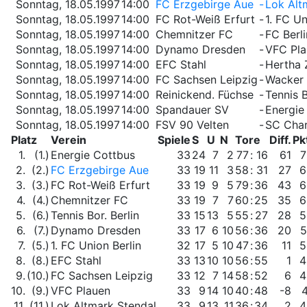
Sonntag, 18.05.1997
14:00
FC Erzgebirge Aue
-
Lok Alt
Sonntag, 18.05.1997
14:00
FC Rot-Weiß Erfurt
-
1. FC Un
Sonntag, 18.05.1997
14:00
Chemnitzer FC
-
FC Berli
Sonntag, 18.05.1997
14:00
Dynamo Dresden
-
VFC Pla
Sonntag, 18.05.1997
14:00
EFC Stahl
-
Hertha 
Sonntag, 18.05.1997
14:00
FC Sachsen Leipzig
-
Wacker
Sonntag, 18.05.1997
14:00
Reinickend. Füchse
-
Tennis B
Sonntag, 18.05.1997
14:00
Spandauer SV
-
Energie
Sonntag, 18.05.1997
14:00
FSV 90 Velten
-
SC Char
Platz
Verein
Spiele
S
U
N
Tore
Diff.
Pk
1.
(1.)
Energie Cottbus
33
24
7
2
77
:
16
61
7
2.
(2.)
FC Erzgebirge Aue
33
19
11
3
58
:
31
27
6
3.
(3.)
FC Rot-Weiß Erfurt
33
19
9
5
79
:
36
43
6
4.
(4.)
Chemnitzer FC
33
19
7
7
60
:
25
35
6
5.
(6.)
Tennis Bor. Berlin
33
15
13
5
55
:
27
28
5
6.
(7.)
Dynamo Dresden
33
17
6
10
56
:
36
20
5
7.
(5.)
1. FC Union Berlin
32
17
5
10
47
:
36
11
5
8.
(8.)
EFC Stahl
33
13
10
10
56
:
55
1
4
9.
(10.)
FC Sachsen Leipzig
33
12
7
14
58
:
52
6
4
10.
(9.)
VFC Plauen
33
9
14
10
40
:
48
-8
11.
(11.)
Lok Altmark Stendal
33
9
13
11
36
:
34
2
4