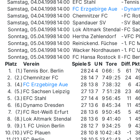
Samstag, 04.04.1998
14:00
EFC Stahl
-
Tennis 
Samstag, 04.04.1998
14:00
FC Erzgebirge Aue
-
Dynam
Samstag, 04.04.1998
14:00
Chemnitzer FC
-
FC Rot
Samstag, 04.04.1998
14:00
Spandauer SV
-
SV Bab
Sonntag, 05.04.1998
14:00
Lok Altmark Stendal
-
FC Sac
Sonntag, 05.04.1998
14:00
Hertha Zehlendorf
-
VFC P
Sonntag, 05.04.1998
14:00
Reinickend. Füchse
-
1. FC
Sonntag, 05.04.1998
14:00
Wacker Nordhausen
-
1. FC 
Sonntag, 05.04.1998
14:00
FC Hansa Rostock II
-
FC Ber
Platz
Verein
Spiele
S
U
N
Tore
Diff.
Pkt
1.
(1.)
Tennis Bor. Berlin
28
24
4
0
66
:
5
61
7
2.
(2.)
Chemnitzer FC
28
14
7
7
49
:
25
24
4
3.
(4.)
FC Erzgebirge Aue
28
13
8
7
38
:
32
6
4
4.
(5.)
FC Sachsen Leipzig
27
13
7
7
51
:
28
23
4
5.
(3.)
EFC Stahl
27
14
4
9
56
:
45
11
4
6.
(6.)
Dynamo Dresden
27
13
6
8
45
:
34
11
4
7.
(7.)
FC Rot-Weiß Erfurt
28
13
6
9
50
:
45
5
4
8.
(8.)
Lok Altmark Stendal
28
13
6
9
41
:
40
1
4
9.
(9.)
1. FC Union Berlin
28
12
7
9
34
:
25
9
4
10.
(10.)
VFC Plauen
28
10
8
10
42
:
43
-1
3
11.
(12.)
FC Berlin
28
10
5
13
42
:
43
-1
3