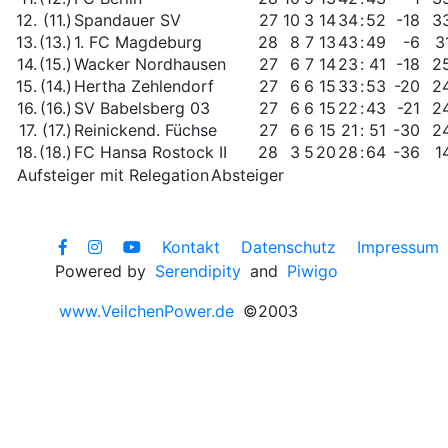
12.
(11.)
Spandauer SV
27
10
3
14
34
:
52
-18
3
13.
(13.)
1. FC Magdeburg
28
8
7
13
43
:
49
-6
3
14.
(15.)
Wacker Nordhausen
27
6
7
14
23
:
41
-18
2
15.
(14.)
Hertha Zehlendorf
27
6
6
15
33
:
53
-20
2
16.
(16.)
SV Babelsberg 03
27
6
6
15
22
:
43
-21
2
17.
(17.)
Reinickend. Füchse
27
6
6
15
21
:
51
-30
2
18.
(18.)
FC Hansa Rostock II
28
3
5
20
28
:
64
-36
1
Aufsteiger mit Relegation
Absteiger
Kontakt
Datenschutz
Impressum
Powered by
Serendipity
and
Piwigo
www.VeilchenPower.de
©2003