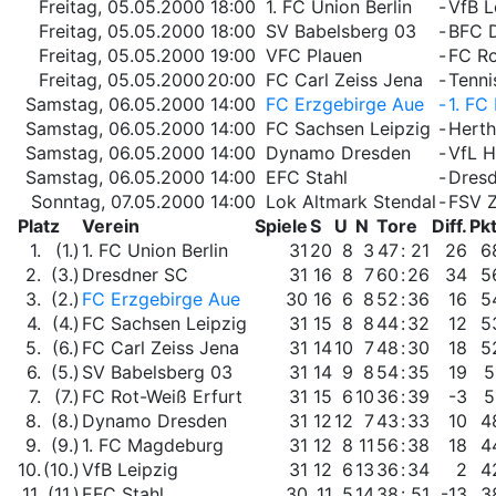
Freitag, 05.05.2000
18:00
1. FC Union Berlin
-
VfB L
Freitag, 05.05.2000
18:00
SV Babelsberg 03
-
BFC 
Freitag, 05.05.2000
19:00
VFC Plauen
-
FC Ro
Freitag, 05.05.2000
20:00
FC Carl Zeiss Jena
-
Tennis
Samstag, 06.05.2000
14:00
FC Erzgebirge Aue
-
1. FC
Samstag, 06.05.2000
14:00
FC Sachsen Leipzig
-
Herth
Samstag, 06.05.2000
14:00
Dynamo Dresden
-
VfL H
Samstag, 06.05.2000
14:00
EFC Stahl
-
Dres
Sonntag, 07.05.2000
14:00
Lok Altmark Stendal
-
FSV 
Platz
Verein
Spiele
S
U
N
Tore
Diff.
Pkt
1.
(1.)
1. FC Union Berlin
31
20
8
3
47
:
21
26
6
2.
(3.)
Dresdner SC
31
16
8
7
60
:
26
34
5
3.
(2.)
FC Erzgebirge Aue
30
16
6
8
52
:
36
16
5
4.
(4.)
FC Sachsen Leipzig
31
15
8
8
44
:
32
12
5
5.
(6.)
FC Carl Zeiss Jena
31
14
10
7
48
:
30
18
5
6.
(5.)
SV Babelsberg 03
31
14
9
8
54
:
35
19
5
7.
(7.)
FC Rot-Weiß Erfurt
31
15
6
10
36
:
39
-3
5
8.
(8.)
Dynamo Dresden
31
12
12
7
43
:
33
10
4
9.
(9.)
1. FC Magdeburg
31
12
8
11
56
:
38
18
4
10.
(10.)
VfB Leipzig
31
12
6
13
36
:
34
2
4
11.
(11.)
EFC Stahl
30
11
5
14
38
:
51
-13
3