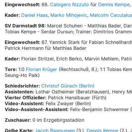
Eingewechselt:
68.
Calogero Rizzuto
für
Dennis Kempe
,
Kader:
Daniel Haas
,
Marko Mihojevic
,
Malcolm Cacutalu
SV Darmstadt 98:
Marcel Schuhen - Matthias Bader, Dar
Tobias Kempe - Serdar Dursun; Trainer: Dimitrios Gramm
Eingewechselt:
67. Yannick Stark für Fabian Schnellhar
Patrick Herrmann für Matthias Bader
Kader:
Florian Stritzel, Erich Berko, Marvin Mehlem, Patri
Tore:
1:0
Florian Krüger
(Rechtsschuß, 8.); 1:1 Tobias Kemp
Seung-Ho Paik)
Schiedsrichter:
Christof Günsch (Berlin)
Assistenten:
Lothar Ostheimer (Beratzhausen), Henry Mü
Vierter Offizieller:
Patrick Hanslbauer (Fürth)
Video-Assistent:
Felix Zwayer (Berlin)
Video-Assistent-Assistent:
Felix-Benjamin Schwermer 
Zuschauer:
0 im Erzgebirgsstadion
Gelbe Karte:
Jacob Rasmussen
(3.),
Dennis Kempe
(2.),