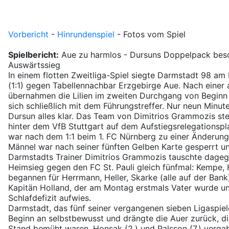
Vorbericht
-
Hinrundenspiel
- Fotos vom Spiel
Spielbericht:
Aue zu harmlos - Dursuns Doppelpack besc
Auswärtssieg
In einem flotten Zweitliga-Spiel siegte Darmstadt 98 am
(1:1) gegen Tabellennachbar Erzgebirge Aue. Nach einer 
übernahmen die Lilien im zweiten Durchgang von Begin
sich schließlich mit dem Führungstreffer. Nur neun Min
Dursun alles klar. Das Team von Dimitrios Grammozis ste
hinter dem VfB Stuttgart auf dem Aufstiegsrelegationspla
war nach dem 1:1 beim 1. FC Nürnberg zu einer Änderu
Männel war nach seiner fünften Gelben Karte gesperrt u
Darmstadts Trainer Dimitrios Grammozis tauschte dageg
Heimsieg gegen den FC St. Pauli gleich fünfmal: Kempe,
begannen für Herrmann, Heller, Skarke (alle auf der Bank
Kapitän Holland, der am Montag erstmals Vater wurde u
Schlafdefizit aufwies.
Darmstadt, das fünf seiner vergangenen sieben Ligaspiel
Beginn an selbstbewusst und drängte die Auer zurück, d
Stand bemüht waren. Honsak (2.) und Palsson (7.) verga