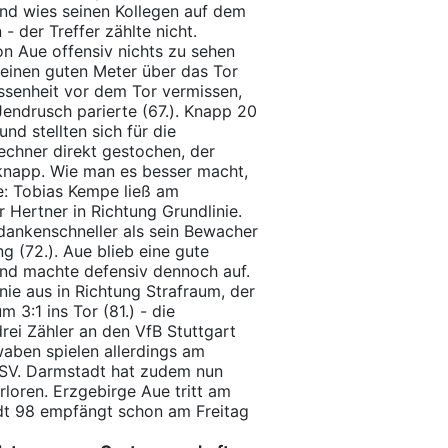
und wies seinen Kollegen auf dem
- der Treffer zählte nicht.
 Aue offensiv nichts zu sehen
einen guten Meter über das Tor
lossenheit vor dem Tor vermissen,
Jendrusch parierte (67.). Knapp 20
d stellten sich für die
echner direkt gestochen, der
knapp. Wie man es besser macht,
te: Tobias Kempe ließ am
Hertner in Richtung Grundlinie.
dankenschneller als sein Bewacher
g (72.). Aue blieb eine gute
und machte defensiv dennoch auf.
nie aus in Richtung Strafraum, der
 3:1 ins Tor (81.) - die
drei Zähler an den VfB Stuttgart
waben spielen allerdings am
SV. Darmstadt hat zudem nun
rloren. Erzgebirge Aue tritt am
dt 98 empfängt schon am Freitag