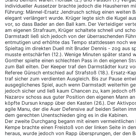
individueller Aussetzer brachte jedoch die Hausherren mit
Führung: Männel-Ersatz Jendrusch schlug einen weiten Bal
elegant verlängert wurde. Krüger legte sich die Kugel aus
vor, so dass Bader an den Ball kam. Der Verteidiger vert
am eigenen Strafraum, Krüger schaltete schnell und schos
Darmstadt ließ sich jedoch von der überraschenden Führ
entmutigen und erhöhte das Tempo stattdessen noch wei
Spieltag im direkten Duell mit Bruder Dennis - zog aus 
musste entschärfen (12.). Wenige Minuten später stand w
Gonther spielte einen schlechten Pass in den eigenen S
zum Ball eilten. Der Keeper traf den Darmstädter kurz vor
Referee Günsch entschied auf Strafstoß (18.). Ersatz-Ka
traf sicher zum verdienten Ausgleich. Bis zur Pause entwi
ausgeglichenes Spiel, auch wenn Darmstadt weiterhin gef
jedoch sicher und ließ kaum Chancen zu, kam jedoch offe
Nazarov schoss aus guter Position den eigenen Mann an (
köpfte Dursun knapp über den Kasten (26.). Der Aktivpo
agile Manu, der die Auer Defensive auf beiden Seiten im
dem gerechten Unentschieden ging es in die Kabinen.
Der zweite Durchgang begann mit einem vermeintlichen B
Kempe brachte einen Freistoß von der linken Seite in den
heraus, wurde jedoch von Rapp übersprungen, der den Ball