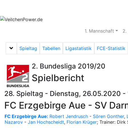
Aktuelles
Spielbetrieb
Vereinsheim
S
1. Mannschaft
2.
Spieltag
Tabellen
Ligastatistik
FCE-Statistik
Menü auf-/zuklappen
2. Bundesliga 2019/20
Spielbericht
28. Spieltag - Dienstag, 26.05.2020 -
FC Erzgebirge Aue - SV Darm
FC Erzgebirge Aue:
Robert Jendrusch
-
Sören Gonther
,
Nazarov
-
Jan Hochscheidt
,
Florian Krüger
; Trainer: Dirk