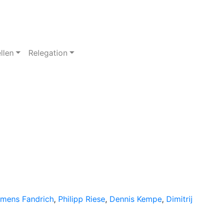
llen
Relegation
emens Fandrich
,
Philipp Riese
,
Dennis Kempe
,
Dimitrij