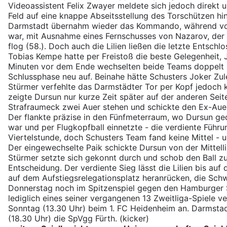
Videoassistent Felix Zwayer meldete sich jedoch direkt 
Feld auf eine knappe Abseitsstellung des Torschützen hin 
Darmstadt übernahm wieder das Kommando, während von
war, mit Ausnahme eines Fernschusses von Nazarov, der 
flog (58.). Doch auch die Lilien ließen die letzte Entsch
Tobias Kempe hatte per Freistoß die beste Gelegenheit, 
Minuten vor dem Ende wechselten beide Teams doppelt un
Schlussphase neu auf. Beinahe hätte Schusters Joker Zul
Stürmer verfehlte das Darmstädter Tor per Kopf jedoch 
zeigte Dursun nur kurze Zeit später auf der anderen Sei
Strafraumeck zwei Auer stehen und schickte den Ex-Auer 
Der flankte präzise in den Fünfmeterraum, wo Dursun ge
war und per Flugkopfball einnetzte - die verdiente Führun
Viertelstunde, doch Schusters Team fand keine Mittel - 
Der eingewechselte Paik schickte Dursun von der Mittelli
Stürmer setzte sich gekonnt durch und schob den Ball zum
Entscheidung. Der verdiente Sieg lässt die Lilien bis auf 
auf dem Aufstiegsrelegationsplatz heranrücken, die Sch
Donnerstag noch im Spitzenspiel gegen den Hamburger 
lediglich eines seiner vergangenen 13 Zweitliga-Spiele ve
Sonntag (13.30 Uhr) beim 1. FC Heidenheim an. Darmsta
(18.30 Uhr) die SpVgg Fürth. (kicker)