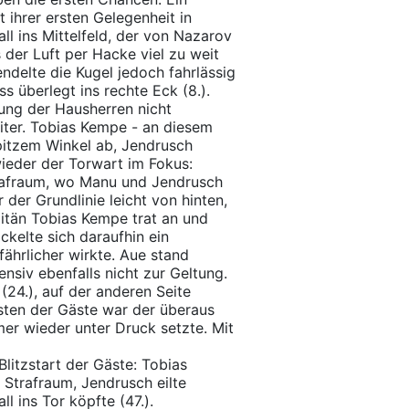
 ihrer ersten Gelegenheit in
l ins Mittelfeld, der von Nazarov
 der Luft per Hacke viel zu weit
endelte die Kugel jedoch fahrlässig
s überlegt ins rechte Eck (8.).
ung der Hausherren nicht
ter. Tobias Kempe - an diesem
spitzem Winkel ab, Jendrusch
ieder der Torwart im Fokus:
trafraum, wo Manu und Jendrusch
 der Grundlinie leicht von hinten,
pitän Tobias Kempe trat an und
ckelte sich daraufhin ein
ährlicher wirkte. Aue stand
nsiv ebenfalls nicht zur Geltung.
24.), auf der anderen Seite
sten der Gäste war der überaus
mer wieder unter Druck setzte. Mit
litzstart der Gäste: Tobias
 Strafraum, Jendrusch eilte
 ins Tor köpfte (47.).