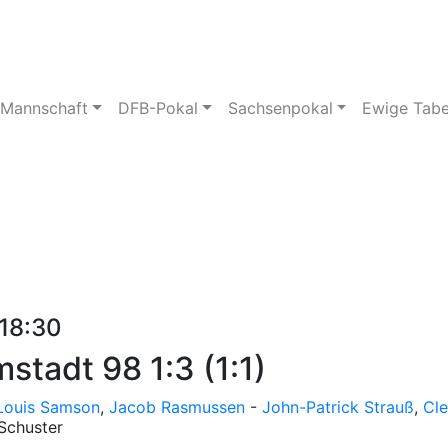
pielstätte
Bildergalerie
 Mannschaft
DFB-Pokal
Sachsenpokal
Ewige Tabe
 18:30
stadt 98 1:3 (1:1)
Louis Samson
,
Jacob Rasmussen
-
John-Patrick Strauß
,
Cl
 Schuster