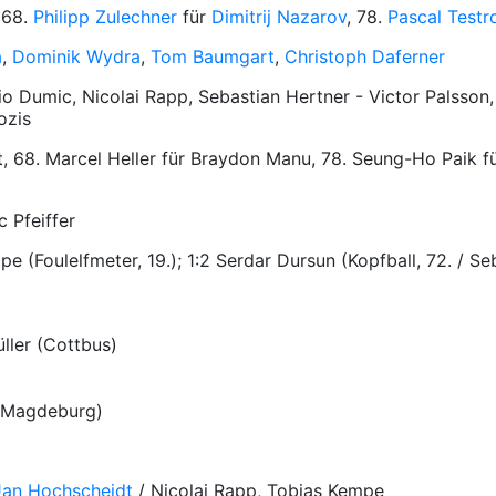
 68.
Philipp Zulechner
für
Dimitrij Nazarov
, 78.
Pascal Testr
a
,
Dominik Wydra
,
Tom Baumgart
,
Christoph Daferner
io Dumic, Nicolai Rapp, Sebastian Hertner - Victor Palsson
ozis
dt, 68. Marcel Heller für Braydon Manu, 78. Seung-Ho Paik 
c Pfeiffer
e (Foulelfmeter, 19.); 1:2 Serdar Dursun (Kopfball, 72. / Se
ller (Cottbus)
(Magdeburg)
Jan Hochscheidt
/ Nicolai Rapp, Tobias Kempe