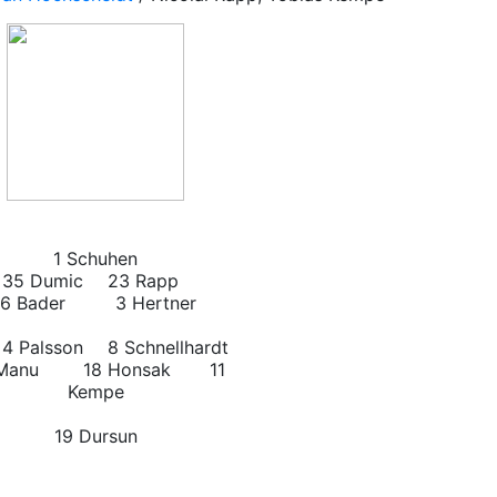
1 Schuhen
35 Dumic
23 Rapp
 Bader
3 Hertner
4 Palsson
8 Schnellhardt
 Manu 18 Honsak 11
Kempe
19 Dursun