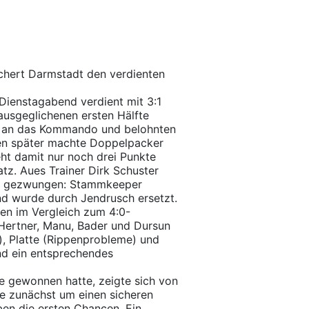
hert Darmstadt den verdienten
 Dienstagabend verdient mit 3:1
ausgeglichenen ersten Hälfte
n an das Kommando und belohnten
uten später machte Doppelpacker
ht damit nur noch drei Punkte
tz. Aues Trainer Dirk Schuster
ng gezwungen: Stammkeeper
nd wurde durch Jendrusch ersetzt.
en im Vergleich zum 4:0-
 Hertner, Manu, Bader und Dursun
), Platte (Rippenprobleme) und
nd ein entsprechendes
e gewonnen hatte, zeigte sich von
ie zunächst um einen sicheren
ben die ersten Chancen. Ein