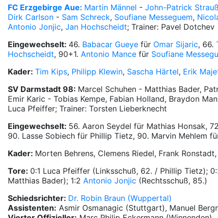
FC Erzgebirge Aue:
Martin Männel
-
John-Patrick Strau
Dirk Carlson
-
Sam Schreck
,
Soufiane Messeguem
,
Nicol
Antonio Jonjic
,
Jan Hochscheidt
; Trainer: Pavel Dotchev
Eingewechselt:
46.
Babacar Gueye
für
Omar Sijaric
, 66.
Hochscheidt
, 90+1.
Antonio Mance
für
Soufiane Messeg
Kader:
Tim Kips
,
Philipp Klewin
,
Sascha Härtel
,
Erik Maje
SV Darmstadt 98:
Marcel Schuhen - Matthias Bader, Patr
Emir Karic - Tobias Kempe, Fabian Holland, Braydon Manu
Luca Pfeiffer; Trainer: Torsten Lieberknecht
Eingewechselt:
56. Aaron Seydel für Mathias Honsak, 7
90. Lasse Sobiech für Phillip Tietz, 90. Marvin Mehlem f
Kader:
Morten Behrens, Clemens Riedel, Frank Ronstadt,
Tore:
0:1 Luca Pfeiffer (Linksschuß, 62. / Phillip Tietz); 
Matthias Bader); 1:2
Antonio Jonjic
(Rechtsschuß, 85.)
Schiedsrichter:
Dr. Robin Braun (Wuppertal)
Assistenten:
Asmir Osmanagic (Stuttgart), Manuel Ber
Vierter Offizieller:
Marc Philip Eckermann (Winnenden)