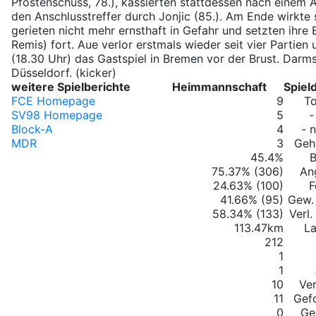
Pfostenschuss, 78.), kassierten stattdessen nach einem
den Anschlusstreffer durch Jonjic (85.). Am Ende wirkte si
gerieten nicht mehr ernsthaft in Gefahr und setzten ihre E
Remis) fort. Aue verlor erstmals wieder seit vier Partien
(18.30 Uhr) das Gastspiel in Bremen vor der Brust. Darm
Düsseldorf. (kicker)
weitere Spielberichte
Heimmannschaft
Spiel
FCE Homepage
9
T
SV98 Homepage
5
-
Block-A
4
- 
MDR
3
Geha
45.4%
B
75.37% (306)
An
24.63% (100)
F
41.66% (95)
Gew.
58.34% (133)
Verl
113.47km
La
212
1
1
10
Ver
11
Gef
0
Ge