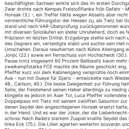
beschäftigten Sachsen wirkte sich das im ersten Durchga
Zwar drohte nach Kempes Freistoßflanke früh Gefahr - 
Honsak (3.) -, ein Treffer hätte wegen Abseits aber nicht
vermeintliche Führungstor der Hessen zu, als Tietz bei 
stand und nach VAR-Überprüfung zurückgenommen wurde 
mit diversen Sololäufen ein steter Unruheherd, doch es f
Präzision im letzten Drittel. Erzgebirge stellte sich nach
des Gegners ein, verteidigte stabil und suchte sein Heil
Umschalten. Daraus resultierten nach Kühns Alleingang e
Jonjic (22.) sowie ein Fernschuss von Hochscheidt (30.)
Pause trotz insgesamt 60 Prozent Ballbesitz kaum mehr 
zweikampfstarke FCE machte die Räume geschickt eng, e
Pfeiffer kurz vor dem Kabinengang versprühte noch einm
Aue - nun mit Gueye für Sijaric - entwickelte nach Wiede
48., Carlson, 49.). Die beste Gelegenheit zur Führung ha
Seite, der freistehend seinen Heber allerdings zu niedrig
klingelte es jedoch im Auer Tor, Luca Pfeiffer vollendet
Doppelpass mit Tietz mit seinem zwölften Saisontor zur 
denen Seydel den angeschlagenen Honsak ersetzt hatte, h
in der Hand. Und es war der Joker, der die Lieberknecht-
schoss: Nach Baders starkem Zuspiel knallte Seydel das 
linke Eck (75.). Die Lilien agierten weiterhin souverän u