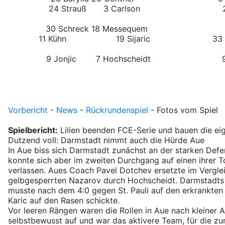
24 Strauß
3 Carlson
26
30 Schreck
18 Messequem
11 Kühn
19 Sijaric
33 
9 Jonjic
7 Hochscheidt
Vorbericht
-
News
-
Rückrundenspiel
- Fotos vom Spiel
Spielbericht:
Lilien beenden FCE-Serie und bauen die eig
Dutzend voll: Darmstadt nimmt auch die Hürde Aue
In Aue biss sich Darmstadt zunächst an der starken Defe
konnte sich aber im zweiten Durchgang auf einen ihrer T
verlassen. Aues Coach Pavel Dotchev ersetzte im Vergle
gelbgesperrten Nazarov durch Hochscheidt. Darmstadts 
musste nach dem 4:0 gegen St. Pauli auf den erkrankten 
Karic auf den Rasen schickte.
Vor leeren Rängen waren die Rollen in Aue nach kleiner An
selbstbewusst auf und war das aktivere Team, für die z