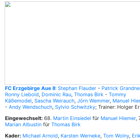
FC Erzgebirge Aue II:
Stephan Flauder
-
Patrick Grandne
Ronny Liebold
,
Dominic Rau
,
Thomas Birk
-
Tommy
Käßemodel
,
Sascha Weirauch
,
Jörn Wemmer
,
Manuel Hie
-
Andy Wendschuch
,
Sylvio Schwitzky
; Trainer: Holger Er
Eingewechselt:
68.
Martin Einsiedel
für
Manuel Hiemer
, 
Marian Albustin
für
Thomas Birk
Kader:
Michael Arnold
,
Karsten Werneke
,
Tom Wolny
,
Eri