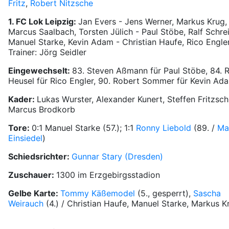
Fritz
,
Robert Nitzsche
1. FC Lok Leipzig:
Jan Evers - Jens Werner, Markus Krug,
Marcus Saalbach, Torsten Jülich - Paul Stöbe, Ralf Schrei
Manuel Starke, Kevin Adam - Christian Haufe, Rico Engler
Trainer: Jörg Seidler
Eingewechselt:
83. Steven Aßmann für Paul Stöbe, 84. 
Heusel für Rico Engler, 90. Robert Sommer für Kevin Ad
Kader:
Lukas Wurster, Alexander Kunert, Steffen Fritzsch
Marcus Brodkorb
Tore:
0:1 Manuel Starke (57.); 1:1
Ronny Liebold
(89. /
Ma
Einsiedel
)
Schiedsrichter:
Gunnar Stary (Dresden)
Zuschauer:
1300 im Erzgebirgsstadion
Gelbe Karte:
Tommy Käßemodel
(5., gesperrt),
Sascha
Weirauch
(4.) / Christian Haufe, Manuel Starke, Markus K