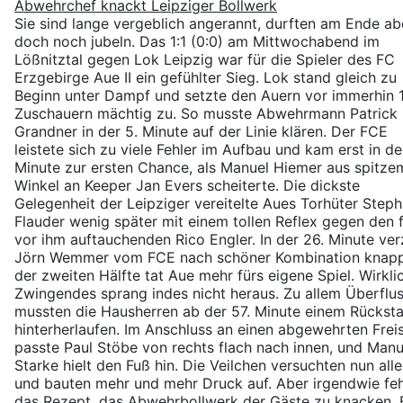
Abwehrchef knackt Leipziger Bollwerk
Sie sind lange vergeblich angerannt, durften am Ende ab
doch noch jubeln. Das 1:1 (0:0) am Mittwochabend im
Lößnitztal gegen Lok Leipzig war für die Spieler des FC
Erzgebirge Aue II ein gefühlter Sieg. Lok stand gleich zu
Beginn unter Dampf und setzte den Auern vor immerhin 
Zuschauern mächtig zu. So musste Abwehrmann Patrick
Grandner in der 5. Minute auf der Linie klären. Der FCE
leistete sich zu viele Fehler im Aufbau und kam erst in de
Minute zur ersten Chance, als Manuel Hiemer aus spitze
Winkel an Keeper Jan Evers scheiterte. Die dickste
Gelegenheit der Leipziger vereitelte Aues Torhüter Step
Flauder wenig später mit einem tollen Reflex gegen den f
vor ihm auftauchenden Rico Engler. In der 26. Minute ve
Jörn Wemmer vom FCE nach schöner Kombination knapp
der zweiten Hälfte tat Aue mehr fürs eigene Spiel. Wirkli
Zwingendes sprang indes nicht heraus. Zu allem Überflu
mussten die Hausherren ab der 57. Minute einem Rückst
hinterherlaufen. Im Anschluss an einen abgewehrten Frei
passte Paul Stöbe von rechts flach nach innen, und Manu
Starke hielt den Fuß hin. Die Veilchen versuchten nun alle
und bauten mehr und mehr Druck auf. Aber irgendwie feh
das Rezept, das Abwehrbollwerk der Gäste zu knacken. 