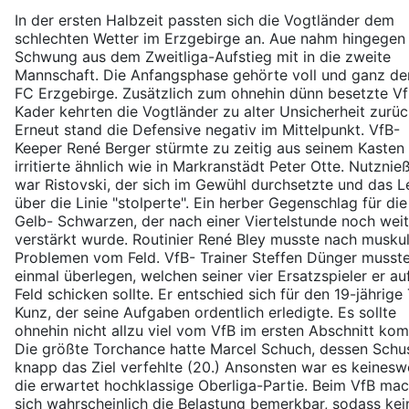
In der ersten Halbzeit passten sich die Vogtländer dem
schlechten Wetter im Erzgebirge an. Aue nahm hingegen
Schwung aus dem Zweitliga-Aufstieg mit in die zweite
Mannschaft. Die Anfangsphase gehörte voll und ganz d
FC Erzgebirge. Zusätzlich zum ohnehin dünn besetzte Vf
Kader kehrten die Vogtländer zu alter Unsicherheit zurüc
Erneut stand die Defensive negativ im Mittelpunkt. VfB-
Keeper René Berger stürmte zu zeitig aus seinem Kasten
irritierte ähnlich wie in Markranstädt Peter Otte. Nutznie
war Ristovski, der sich im Gewühl durchsetzte und das L
über die Linie "stolperte". Ein herber Gegenschlag für die
Gelb- Schwarzen, der nach einer Viertelstunde noch weit
verstärkt wurde. Routinier René Bley musste nach musku
Problemen vom Feld. VfB- Trainer Steffen Dünger musste
einmal überlegen, welchen seiner vier Ersatzspieler er au
Feld schicken sollte. Er entschied sich für den 19-jährige
Kunz, der seine Aufgaben ordentlich erledigte. Es sollte
ohnehin nicht allzu viel vom VfB im ersten Abschnitt ko
Die größte Torchance hatte Marcel Schuch, dessen Schu
knapp das Ziel verfehlte (20.) Ansonsten war es keines
die erwartet hochklassige Oberliga-Partie. Beim VfB ma
sich wahrscheinlich die Belastung bemerkbar, sodass kei