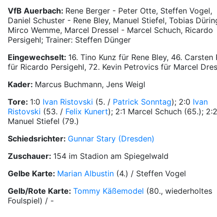
VfB Auerbach:
Rene Berger - Peter Otte, Steffen Vogel,
Daniel Schuster - Rene Bley, Manuel Stiefel, Tobias Dürin
Mirco Wemme, Marcel Dressel - Marcel Schuch, Ricardo
Persigehl; Trainer: Steffen Dünger
Eingewechselt:
16. Tino Kunz für Rene Bley, 46. Carsten
für Ricardo Persigehl, 72. Kevin Petrovics für Marcel Dres
Kader:
Marcus Buchmann, Jens Weigl
Tore:
1:0
Ivan Ristovski
(5. /
Patrick Sonntag
); 2:0
Ivan
Ristovski
(53. /
Felix Kunert
); 2:1 Marcel Schuch (65.); 2:
Manuel Stiefel (79.)
Schiedsrichter:
Gunnar Stary (Dresden)
Zuschauer:
154 im Stadion am Spiegelwald
Gelbe Karte:
Marian Albustin
(4.) / Steffen Vogel
Gelb/Rote Karte:
Tommy Käßemodel
(80., wiederholtes
Foulspiel) / -