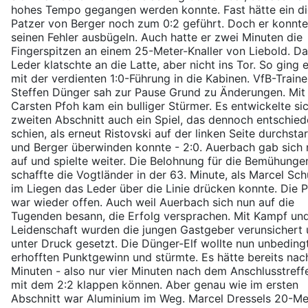
hohes Tempo gegangen werden konnte. Fast hätte ein di
Patzer von Berger noch zum 0:2 geführt. Doch er konnte
seinen Fehler ausbügeln. Auch hatte er zwei Minuten die
Fingerspitzen an einem 25-Meter-Knaller von Liebold. D
Leder klatschte an die Latte, aber nicht ins Tor. So ging 
mit der verdienten 1:0-Führung in die Kabinen. VfB-Traine
Steffen Dünger sah zur Pause Grund zu Änderungen. Mit
Carsten Pfoh kam ein bulliger Stürmer. Es entwickelte si
zweiten Abschnitt auch ein Spiel, das dennoch entschie
schien, als erneut Ristovski auf der linken Seite durchsta
und Berger überwinden konnte - 2:0. Auerbach gab sich 
auf und spielte weiter. Die Belohnung für die Bemühunge
schaffte die Vogtländer in der 63. Minute, als Marcel Sc
im Liegen das Leder über die Linie drücken konnte. Die P
war wieder offen. Auch weil Auerbach sich nun auf die
Tugenden besann, die Erfolg versprachen. Mit Kampf un
Leidenschaft wurden die jungen Gastgeber verunsichert
unter Druck gesetzt. Die Dünger-Elf wollte nun unbeding
erhofften Punktgewinn und stürmte. Es hätte bereits nac
Minuten - also nur vier Minuten nach dem Anschlusstreffe
mit dem 2:2 klappen können. Aber genau wie im ersten
Abschnitt war Aluminium im Weg. Marcel Dressels 20-Me