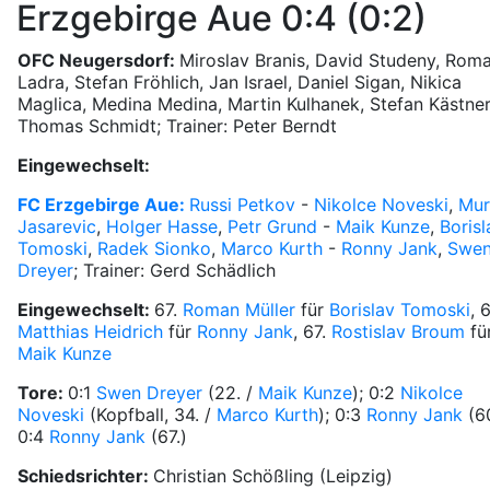
Erzgebirge Aue 0:4 (0:2)
OFC Neugersdorf:
Miroslav Branis, David Studeny, Rom
Ladra, Stefan Fröhlich, Jan Israel, Daniel Sigan, Nikica
Maglica, Medina Medina, Martin Kulhanek, Stefan Kästner
Thomas Schmidt; Trainer: Peter Berndt
Eingewechselt:
FC Erzgebirge Aue:
Russi Petkov
-
Nikolce Noveski
,
Mur
Jasarevic
,
Holger Hasse
,
Petr Grund
-
Maik Kunze
,
Borisl
Tomoski
,
Radek Sionko
,
Marco Kurth
-
Ronny Jank
,
Swe
Dreyer
; Trainer: Gerd Schädlich
Eingewechselt:
67.
Roman Müller
für
Borislav Tomoski
, 6
Matthias Heidrich
für
Ronny Jank
, 67.
Rostislav Broum
fü
Maik Kunze
Tore:
0:1
Swen Dreyer
(22. /
Maik Kunze
); 0:2
Nikolce
Noveski
(Kopfball, 34. /
Marco Kurth
); 0:3
Ronny Jank
(60
0:4
Ronny Jank
(67.)
Schiedsrichter:
Christian Schößling (Leipzig)