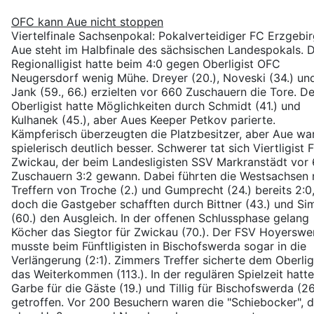
OFC kann Aue nicht stoppen
Viertelfinale Sachsenpokal: Pokalverteidiger FC Erzgebi
Aue steht im Halbfinale des sächsischen Landespokals. 
Regionalligist hatte beim 4:0 gegen Oberligist OFC
Neugersdorf wenig Mühe. Dreyer (20.), Noveski (34.) un
Jank (59., 66.) erzielten vor 660 Zuschauern die Tore. De
Oberligist hatte Möglichkeiten durch Schmidt (41.) und
Kulhanek (45.), aber Aues Keeper Petkov parierte.
Kämpferisch überzeugten die Platzbesitzer, aber Aue wa
spielerisch deutlich besser. Schwerer tat sich Viertligist 
Zwickau, der beim Landesligisten SSV Markranstädt vor
Zuschauern 3:2 gewann. Dabei führten die Westsachsen
Treffern von Troche (2.) und Gumprecht (24.) bereits 2:0
doch die Gastgeber schafften durch Bittner (43.) und Si
(60.) den Ausgleich. In der offenen Schlussphase gelang
Köcher das Siegtor für Zwickau (70.). Der FSV Hoyerswe
musste beim Fünftligisten in Bischofswerda sogar in die
Verlängerung (2:1). Zimmers Treffer sicherte dem Oberlig
das Weiterkommen (113.). In der regulären Spielzeit hatt
Garbe für die Gäste (19.) und Tillig für Bischofswerda (26
getroffen. Vor 200 Besuchern waren die "Schiebocker", d