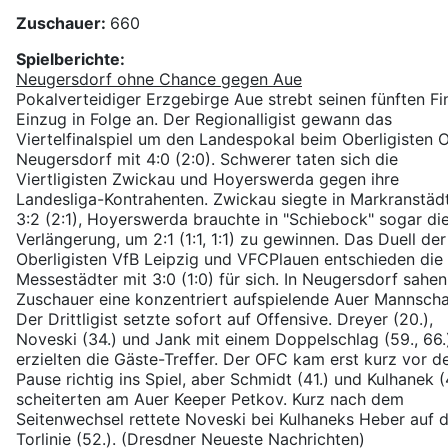
Zuschauer:
660
Spielberichte:
Neugersdorf ohne Chance gegen Aue
Pokalverteidiger Erzgebirge Aue strebt seinen fünften Fi
Einzug in Folge an. Der Regionalligist gewann das
Viertelfinalspiel um den Landespokal beim Oberligisten 
Neugersdorf mit 4:0 (2:0). Schwerer taten sich die
Viertligisten Zwickau und Hoyerswerda gegen ihre
Landesliga-Kontrahenten. Zwickau siegte in Markranstäd
3:2 (2:1), Hoyerswerda brauchte in "Schiebock" sogar di
Verlängerung, um 2:1 (1:1, 1:1) zu gewinnen. Das Duell der
Oberligisten VfB Leipzig und VFCPlauen entschieden die
Messestädter mit 3:0 (1:0) für sich. In Neugersdorf sahe
Zuschauer eine konzentriert aufspielende Auer Mannscha
Der Drittligist setzte sofort auf Offensive. Dreyer (20.),
Noveski (34.) und Jank mit einem Doppelschlag (59., 66.
erzielten die Gäste-Treffer. Der OFC kam erst kurz vor d
Pause richtig ins Spiel, aber Schmidt (41.) und Kulhanek (
scheiterten am Auer Keeper Petkov. Kurz nach dem
Seitenwechsel rettete Noveski bei Kulhaneks Heber auf 
Torlinie (52.). (Dresdner Neueste Nachrichten)