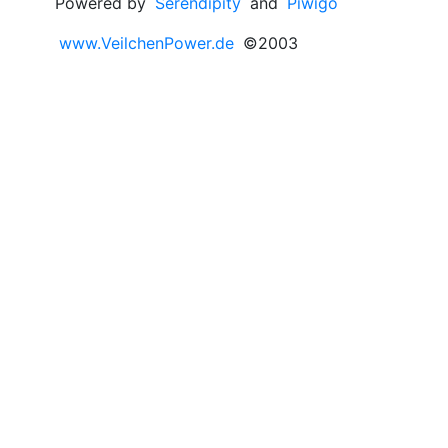
Powered by
Serendipity
and
Piwigo
www.VeilchenPower.de
©2003