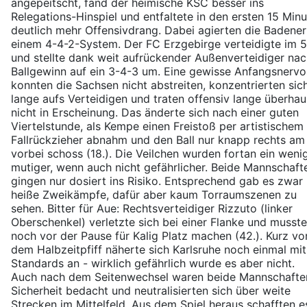
angepeitscht, fand der heimische KSC besser ins
Relegations-Hinspiel und entfaltete in den ersten 15 Min
deutlich mehr Offensivdrang. Dabei agierten die Badener
einem 4-4-2-System. Der FC Erzgebirge verteidigte im 
und stellte dank weit aufrückender Außenverteidiger na
Ballgewinn auf ein 3-4-3 um. Eine gewisse Anfangsnervo
konnten die Sachsen nicht abstreiten, konzentrierten sic
lange aufs Verteidigen und traten offensiv lange überhau
nicht in Erscheinung. Das änderte sich nach einer guten
Viertelstunde, als Kempe einen Freistoß per artistischem
Fallrückzieher abnahm und den Ball nur knapp rechts am
vorbei schoss (18.). Die Veilchen wurden fortan ein weni
mutiger, wenn auch nicht gefährlicher. Beide Mannschaft
gingen nur dosiert ins Risiko. Entsprechend gab es zwar
heiße Zweikämpfe, dafür aber kaum Torraumszenen zu
sehen. Bitter für Aue: Rechtsverteidiger Rizzuto (linker
Oberschenkel) verletzte sich bei einer Flanke und musste
noch vor der Pause für Kalig Platz machen (42.). Kurz vo
dem Halbzeitpfiff näherte sich Karlsruhe noch einmal mit
Standards an - wirklich gefährlich wurde es aber nicht.
Auch nach dem Seitenwechsel waren beide Mannschafte
Sicherheit bedacht und neutralisierten sich über weite
Strecken im Mittelfeld. Aus dem Spiel heraus schafften e