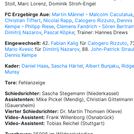
Stoll, Marc Lorenz, Dominik Stroh-Engel
FC Erzgebirge Aue:
Martin Männel
-
Malcolm Cacutalua
,
Christian Tiffert
,
Nicolai Rapp
,
Calogero Rizzuto
,
Dennis
Kempe
-
Philipp Riese
,
Clemens Fandrich
-
Sören Bertra
Dimitrij Nazarov
,
Pascal Köpke
; Trainer: Hannes Drews
Eingewechselt:
42.
Fabian Kalig
für
Calogero Rizzuto
, 7
Mario Kvesic
für
Dimitrij Nazarov
, 88.
John-Patrick Strau
Dennis Kempe
Kader:
Daniel Haas
,
Sascha Härtel
,
Albert Bunjaku
,
Ridg
Munsy
Tore:
Fehlanzeige
Schiedsrichter:
Sascha Stegemann (Niederkassel)
Assistenten:
Mike Pickel (Mendig), Christian Gittelmann
(Gauersheim)
Vierter Schiedsrichter:
Dr. Martin Thomsen (Kleve)
Video-Assistent:
Frank Willenborg (Osnabrück)
Video-Assistent:
Tobias Reichel (Stuttgart)