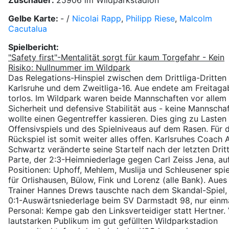
Zuschauer:
25906 im Wildparkstadion
Gelbe Karte:
- /
Nicolai Rapp
,
Philipp Riese
,
Malcolm
Cacutalua
Spielbericht:
"Safety first"-Mentalität sorgt für kaum Torgefahr - Kein
Risiko: Nullnummer im Wildpark
Das Relegations-Hinspiel zwischen dem Drittliga-Dritten
Karlsruhe und dem Zweitliga-16. Aue endete am Freitag
torlos. Im Wildpark waren beide Mannschaften vor allem
Sicherheit und defensive Stabilität aus - keine Mannscha
wollte einen Gegentreffer kassieren. Dies ging zu Lasten
Offensivspiels und des Spielniveaus auf dem Rasen. Für 
Rückspiel ist somit weiter alles offen. Karlsruhes Coach A
Schwartz veränderte seine Startelf nach der letzten Dritt
Parte, der 2:3-Heimniederlage gegen Carl Zeiss Jena, auf
Positionen: Uphoff, Mehlem, Muslija und Schleusener spie
für Orlishausen, Bülow, Fink und Lorenz (alle Bank). Aues
Trainer Hannes Drews tauschte nach dem Skandal-Spiel,
0:1-Auswärtsniederlage beim SV Darmstadt 98, nur einm
Personal: Kempe gab den Linksverteidiger statt Hertner
lautstarken Publikum im gut gefüllten Wildparkstadion