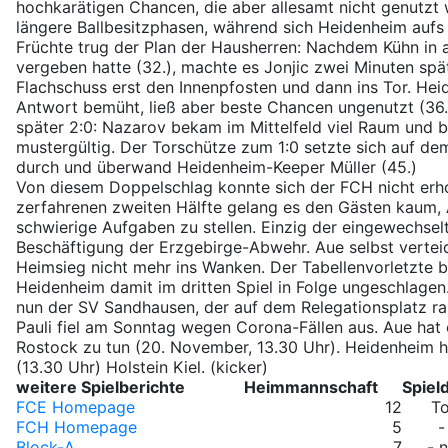
hochkarätigen Chancen, die aber allesamt nicht genutzt 
längere Ballbesitzphasen, während sich Heidenheim aufs
Früchte trug der Plan der Hausherren: Nachdem Kühn in a
vergeben hatte (32.), machte es Jonjic zwei Minuten spä
Flachschuss erst den Innenpfosten und dann ins Tor. He
Antwort bemüht, ließ aber beste Chancen ungenutzt (36.,
später 2:0: Nazarov bekam im Mittelfeld viel Raum und b
mustergültig. Der Torschütze zum 1:0 setzte sich auf de
durch und überwand Heidenheim-Keeper Müller (45.)
Von diesem Doppelschlag konnte sich der FCH nicht erh
zerfahrenen zweiten Hälfte gelang es den Gästen kaum,
schwierige Aufgaben zu stellen. Einzig der eingewechsel
Beschäftigung der Erzgebirge-Abwehr. Aue selbst verteid
Heimsieg nicht mehr ins Wanken. Der Tabellenvorletzte b
Heidenheim damit im dritten Spiel in Folge ungeschlagen
nun der SV Sandhausen, der auf dem Relegationsplatz ran
Pauli fiel am Sonntag wegen Corona-Fällen aus. Aue hat
Rostock zu tun (20. November, 13.30 Uhr). Heidenheim 
(13.30 Uhr) Holstein Kiel. (kicker)
weitere Spielberichte
Heimmannschaft
Spiel
FCE Homepage
12
T
FCH Homepage
5
-
Block-A
7
- 