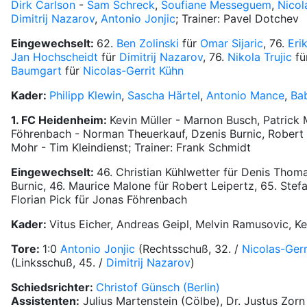
Dirk Carlson
-
Sam Schreck
,
Soufiane Messeguem
,
Nicol
Dimitrij Nazarov
,
Antonio Jonjic
; Trainer: Pavel Dotchev
Eingewechselt:
62.
Ben Zolinski
für
Omar Sijaric
, 76.
Eri
Jan Hochscheidt
für
Dimitrij Nazarov
, 76.
Nikola Trujic
fü
Baumgart
für
Nicolas-Gerrit Kühn
Kader:
Philipp Klewin
,
Sascha Härtel
,
Antonio Mance
,
Ba
1. FC Heidenheim:
Kevin Müller - Marnon Busch, Patrick 
Föhrenbach - Norman Theuerkauf, Dzenis Burnic, Robert 
Mohr - Tim Kleindienst; Trainer: Frank Schmidt
Eingewechselt:
46. Christian Kühlwetter für Denis Thoma
Burnic, 46. Maurice Malone für Robert Leipertz, 65. Ste
Florian Pick für Jonas Föhrenbach
Kader:
Vitus Eicher, Andreas Geipl, Melvin Ramusovic, K
Tore:
1:0
Antonio Jonjic
(Rechtsschuß, 32. /
Nicolas-Gerr
(Linksschuß, 45. /
Dimitrij Nazarov
)
Schiedsrichter:
Christof Günsch (Berlin)
Assistenten:
Julius Martenstein (Cölbe), Dr. Justus Zorn