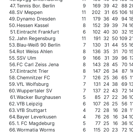
47.
Tennis Bor. Berlin
9
169
39
42
88
2
48.
SV Meppen
11
202
31
65
106
1
49.
Dynamo Dresden
11
179
36
49
94
1
50.
Hessen Kassel
8
152
39
39
74
1
51.
Eintracht Frankfurt
6
102
40
30
32
1
52.
Jahn Regensburg
11
191
32
50
109
2
53.
Blau-Weiß 90 Berlin
7
130
31
44
55
1
54.
Rot Weiss Ahlen
8
136
35
31
70
1
55.
SSV Ulm
9
166
31
39
96
1
56.
FC Carl Zeiss Jena
8
143
28
45
70
1
57.
Eintracht Trier
8
147
26
34
87
1
58.
Chemnitzer FC
7
126
25
36
65
1
59.
VfL Wolfsburg
7
131
24
38
69
1
60.
Wuppertaler SV
7
137
22
43
72
1
61.
Wacker Burghausen
5
85
27
22
36
1
62.
VfB Leipzig
6
107
26
25
56
1
63.
VfB Stuttgart
4
72
28
16
28
1
64.
Bayer Leverkusen
4
76
26
16
34
1
65.
1. FC Magdeburg
5
77
25
16
36
1
66.
Wormatia Worms
6
115
20
23
72
1