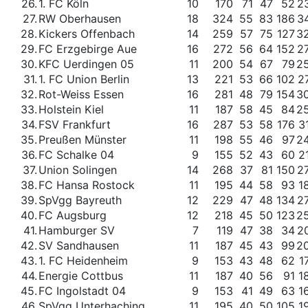
26.
1. FC Köln
10
170
71
47
52
2
27.
RW Oberhausen
18
324
55
83
186
3
28.
Kickers Offenbach
14
259
57
75
127
3
29.
FC Erzgebirge Aue
16
272
56
64
152
2
30.
KFC Uerdingen 05
11
200
54
67
79
2
31.
1. FC Union Berlin
13
221
53
66
102
2
32.
Rot-Weiss Essen
16
281
48
79
154
3
33.
Holstein Kiel
11
187
58
45
84
2
34.
FSV Frankfurt
16
287
53
58
176
3
35.
Preußen Münster
11
198
55
46
97
2
36.
FC Schalke 04
9
155
52
43
60
2
37.
Union Solingen
14
268
37
81
150
2
38.
FC Hansa Rostock
11
195
44
58
93
1
39.
SpVgg Bayreuth
12
229
47
48
134
2
40.
FC Augsburg
12
218
45
50
123
2
41.
Hamburger SV
7
119
47
38
34
2
42.
SV Sandhausen
11
187
45
43
99
2
43.
1. FC Heidenheim
9
153
43
48
62
1
44.
Energie Cottbus
11
187
40
56
91
1
45.
FC Ingolstadt 04
9
153
41
49
63
1
46.
SpVgg Unterhaching
11
195
40
50
105
1