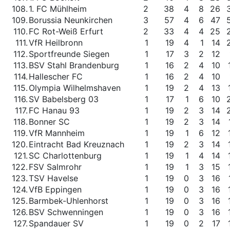
108.
1. FC Mühlheim
2
38
4
8
26
109.
Borussia Neunkirchen
3
57
4
6
47
110.
FC Rot-Weiß Erfurt
2
33
4
4
25
111.
VfR Heilbronn
1
19
4
1
14
112.
Sportfreunde Siegen
1
17
3
2
12
113.
BSV Stahl Brandenburg
1
16
2
4
10
114.
Hallescher FC
1
16
2
4
10
115.
Olympia Wilhelmshaven
1
19
2
4
13
116.
SV Babelsberg 03
1
17
1
6
10
117.
FC Hanau 93
1
19
2
3
14
118.
Bonner SC
1
19
2
3
14
119.
VfR Mannheim
1
19
1
6
12
120.
Eintracht Bad Kreuznach
1
19
2
3
14
121.
SC Charlottenburg
1
19
1
4
14
122.
FSV Salmrohr
1
19
1
3
15
123.
TSV Havelse
1
19
0
3
16
124.
VfB Eppingen
1
19
0
3
16
125.
Barmbek-Uhlenhorst
1
19
0
3
16
126.
BSV Schwenningen
1
19
0
3
16
127.
Spandauer SV
1
19
0
2
17