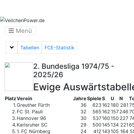
Menü
Tabellen
FCE-Statistik
Menü auf-/zuklappen
2. Bundesliga 1974/75 -
2025/26
Ewige Auswärtstabell
Platz
Verein
Jahre
Spiele
S
U
N
T
1.
Greuther Fürth
36
623
162
180
281
7
2.
FC St. Pauli
32
565
162
157
246
7
3.
Hannover 96
30
537
160
150
227
7
4.
Karlsruher SC
29
500
145
134
221
6
5.
1. FC Nürnberg
24
412
143
105
164
5