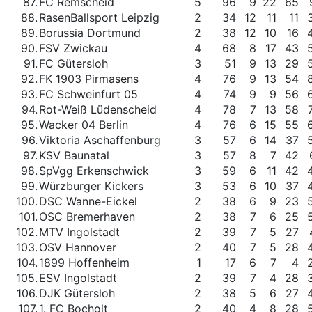
87.
FC Remscheid
5
96
9
22
65
88.
RasenBallsport Leipzig
2
34
12
11
11
89.
Borussia Dortmund
2
38
12
10
16
90.
FSV Zwickau
4
68
8
17
43
91.
FC Gütersloh
3
51
9
13
29
92.
FK 1903 Pirmasens
4
76
9
13
54
93.
FC Schweinfurt 05
4
74
9
9
56
94.
Rot-Weiß Lüdenscheid
4
78
7
13
58
95.
Wacker 04 Berlin
4
76
6
15
55
96.
Viktoria Aschaffenburg
3
57
6
14
37
97.
KSV Baunatal
3
57
8
7
42
98.
SpVgg Erkenschwick
3
59
6
11
42
99.
Würzburger Kickers
3
53
6
10
37
100.
DSC Wanne-Eickel
2
38
6
9
23
101.
OSC Bremerhaven
2
38
7
6
25
102.
MTV Ingolstadt
2
39
7
5
27
103.
OSV Hannover
2
40
7
5
28
104.
1899 Hoffenheim
1
17
6
7
4
105.
ESV Ingolstadt
2
39
7
4
28
106.
DJK Gütersloh
2
38
5
6
27
107.
1. FC Bocholt
2
40
4
8
28