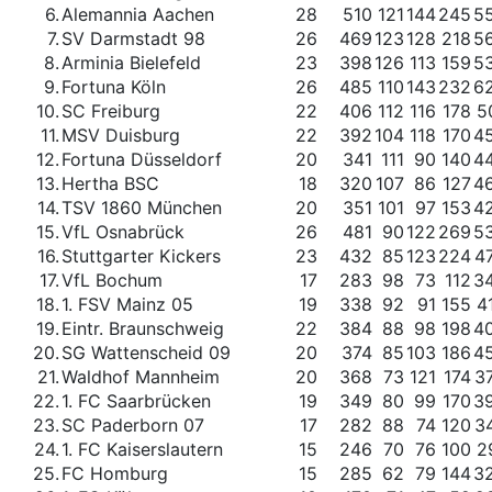
6.
Alemannia Aachen
28
510
121
144
245
5
7.
SV Darmstadt 98
26
469
123
128
218
5
8.
Arminia Bielefeld
23
398
126
113
159
5
9.
Fortuna Köln
26
485
110
143
232
6
10.
SC Freiburg
22
406
112
116
178
5
11.
MSV Duisburg
22
392
104
118
170
4
12.
Fortuna Düsseldorf
20
341
111
90
140
4
13.
Hertha BSC
18
320
107
86
127
4
14.
TSV 1860 München
20
351
101
97
153
4
15.
VfL Osnabrück
26
481
90
122
269
5
16.
Stuttgarter Kickers
23
432
85
123
224
4
17.
VfL Bochum
17
283
98
73
112
3
18.
1. FSV Mainz 05
19
338
92
91
155
4
19.
Eintr. Braunschweig
22
384
88
98
198
4
20.
SG Wattenscheid 09
20
374
85
103
186
4
21.
Waldhof Mannheim
20
368
73
121
174
3
22.
1. FC Saarbrücken
19
349
80
99
170
3
23.
SC Paderborn 07
17
282
88
74
120
3
24.
1. FC Kaiserslautern
15
246
70
76
100
2
25.
FC Homburg
15
285
62
79
144
3