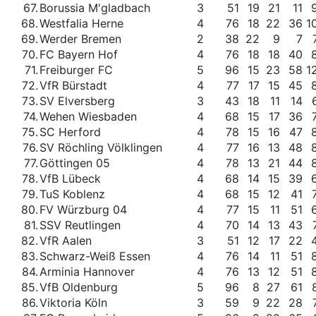
67.
Borussia M'gladbach
3
51
19
21
11
68.
Westfalia Herne
4
76
18
22
36
1
69.
Werder Bremen
2
38
22
9
7
70.
FC Bayern Hof
4
76
18
18
40
71.
Freiburger FC
5
96
15
23
58
1
72.
VfR Bürstadt
4
77
17
15
45
73.
SV Elversberg
3
43
18
11
14
74.
Wehen Wiesbaden
4
68
15
17
36
75.
SC Herford
4
78
15
16
47
76.
SV Röchling Völklingen
4
77
16
13
48
77.
Göttingen 05
4
78
13
21
44
78.
VfB Lübeck
4
68
14
15
39
79.
TuS Koblenz
4
68
15
12
41
80.
FV Würzburg 04
4
77
15
11
51
81.
SSV Reutlingen
4
70
14
13
43
82.
VfR Aalen
3
51
12
17
22
83.
Schwarz-Weiß Essen
4
76
14
11
51
84.
Arminia Hannover
4
76
13
12
51
85.
VfB Oldenburg
5
96
8
27
61
86.
Viktoria Köln
3
59
9
22
28