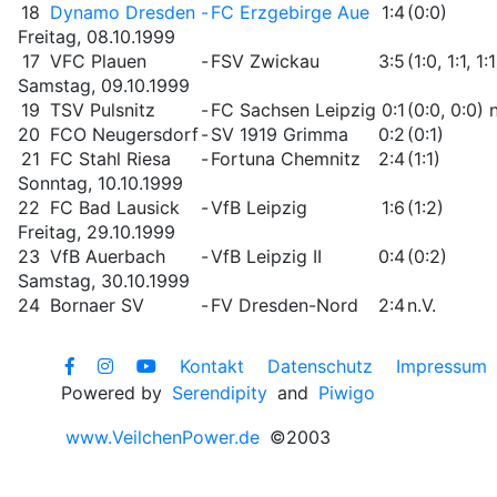
18
Dynamo Dresden
-
FC Erzgebirge Aue
1:4
(0:0)
Freitag, 08.10.1999
17
VFC Plauen
-
FSV Zwickau
3:5
(1:0, 1:1, 1:
Samstag, 09.10.1999
19
TSV Pulsnitz
-
FC Sachsen Leipzig
0:1
(0:0, 0:0) n
20
FCO Neugersdorf
-
SV 1919 Grimma
0:2
(0:1)
21
FC Stahl Riesa
-
Fortuna Chemnitz
2:4
(1:1)
Sonntag, 10.10.1999
22
FC Bad Lausick
-
VfB Leipzig
1:6
(1:2)
Freitag, 29.10.1999
23
VfB Auerbach
-
VfB Leipzig II
0:4
(0:2)
Samstag, 30.10.1999
24
Bornaer SV
-
FV Dresden-Nord
2:4
n.V.
Kontakt
Datenschutz
Impressum
Powered by
Serendipity
and
Piwigo
www.VeilchenPower.de
©2003