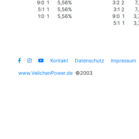
9:0
1
5,56%
3:2
2
7
5:1
1
5,56%
3:1
2
7
1:0
1
5,56%
9:0
1
3
5:1
1
3
Kontakt
Datenschutz
Impressum
www.VeilchenPower.de
©2003