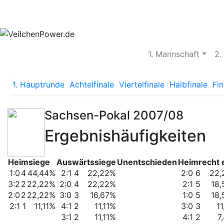
Aktuelles
Spielbetrieb
Vereinsheim
S
1. Mannschaft
2.
1. Hauptrunde
Achtelfinale
Viertelfinale
Halbfinale
Fin
Sachsen-Pokal 2007/08
Ergebnishäufigkeiten
Heimsiege
Auswärtssiege
Unentschieden
Heimrecht 
1:0
4
44,44%
2:1
4
22,22%
2:0
6
22,
3:2
2
22,22%
2:0
4
22,22%
2:1
5
18
2:0
2
22,22%
3:0
3
16,67%
1:0
5
18
2:1
1
11,11%
4:1
2
11,11%
3:0
3
11
3:1
2
11,11%
4:1
2
7