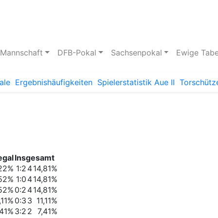
pielstätte
Bildergalerie
 Mannschaft
DFB-Pokal
Sachsenpokal
Ewige Tabe
ale
Ergebnishäufigkeiten
Spielerstatistik Aue II
Torschütze
egal
Insgesamt
22%
1:2
4
14,81%
,52%
1:0
4
14,81%
,52%
0:2
4
14,81%
,11%
0:3
3
11,11%
,41%
3:2
2
7,41%