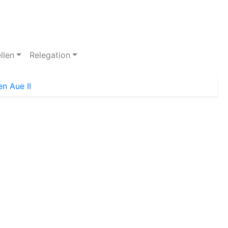
llen
Relegation
n Aue II