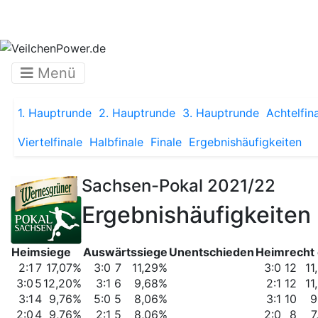
Menü
1. Hauptrunde
2. Hauptrunde
3. Hauptrunde
Achtelfin
Viertelfinale
Halbfinale
Finale
Ergebnishäufigkeiten
Sachsen-Pokal 2021/22
Ergebnishäufigkeiten
Heimsiege
Auswärtssiege
Unentschieden
Heimrecht 
2:1
7
17,07%
3:0
7
11,29%
3:0
12
11
3:0
5
12,20%
3:1
6
9,68%
2:1
12
11
3:1
4
9,76%
5:0
5
8,06%
3:1
10
9
2:0
4
9,76%
2:1
5
8,06%
2:0
8
7