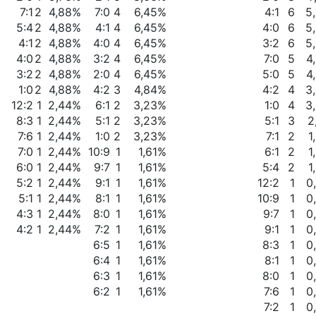
7:1
2
4,88%
7:0
4
6,45%
4:1
6
5
5:4
2
4,88%
4:1
4
6,45%
4:0
6
5
4:1
2
4,88%
4:0
4
6,45%
3:2
6
5
4:0
2
4,88%
3:2
4
6,45%
7:0
5
4
3:2
2
4,88%
2:0
4
6,45%
5:0
5
4
1:0
2
4,88%
4:2
3
4,84%
4:2
4
3
12:2
1
2,44%
6:1
2
3,23%
1:0
4
3
8:3
1
2,44%
5:1
2
3,23%
5:1
3
2
7:6
1
2,44%
1:0
2
3,23%
7:1
2
1
7:0
1
2,44%
10:9
1
1,61%
6:1
2
1
6:0
1
2,44%
9:7
1
1,61%
5:4
2
1
5:2
1
2,44%
9:1
1
1,61%
12:2
1
0
5:1
1
2,44%
8:1
1
1,61%
10:9
1
0
4:3
1
2,44%
8:0
1
1,61%
9:7
1
0
4:2
1
2,44%
7:2
1
1,61%
9:1
1
0
6:5
1
1,61%
8:3
1
0
6:4
1
1,61%
8:1
1
0
6:3
1
1,61%
8:0
1
0
6:2
1
1,61%
7:6
1
0
7:2
1
0