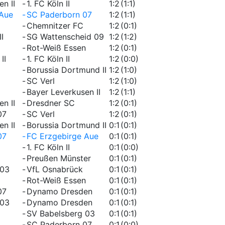
n II
-
1. FC Köln II
1:2
(1:1)
 Aue
-
SC Paderborn 07
1:2
(1:1)
-
Chemnitzer FC
1:2
(0:1)
I
-
SG Wattenscheid 09
1:2
(1:2)
-
Rot-Weiß Essen
1:2
(0:1)
II
-
1. FC Köln II
1:2
(0:0)
-
Borussia Dortmund II
1:2
(1:0)
-
SC Verl
1:2
(1:0)
-
Bayer Leverkusen II
1:2
(1:1)
n II
-
Dresdner SC
1:2
(0:1)
07
-
SC Verl
1:2
(0:1)
n II
-
Borussia Dortmund II
0:1
(0:1)
07
-
FC Erzgebirge Aue
0:1
(0:1)
-
1. FC Köln II
0:1
(0:0)
-
Preußen Münster
0:1
(0:1)
 03
-
VfL Osnabrück
0:1
(0:1)
-
Rot-Weiß Essen
0:1
(0:1)
07
-
Dynamo Dresden
0:1
(0:1)
 03
-
Dynamo Dresden
0:1
(0:1)
-
SV Babelsberg 03
0:1
(0:1)
-
SC Paderborn 07
0:1
(0:0)