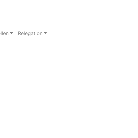
llen
Relegation