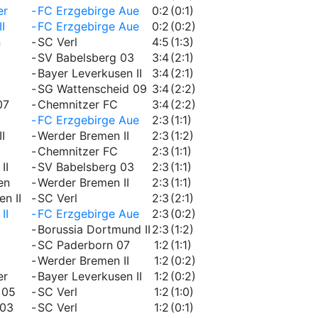
er
-
FC Erzgebirge Aue
0:2
(0:1)
I
-
FC Erzgebirge Aue
0:2
(0:2)
n
-
SC Verl
4:5
(1:3)
-
SV Babelsberg 03
3:4
(2:1)
-
Bayer Leverkusen II
3:4
(2:1)
-
SG Wattenscheid 09
3:4
(2:2)
07
-
Chemnitzer FC
3:4
(2:2)
-
FC Erzgebirge Aue
2:3
(1:1)
I
-
Werder Bremen II
2:3
(1:2)
-
Chemnitzer FC
2:3
(1:1)
II
-
SV Babelsberg 03
2:3
(1:1)
en
-
Werder Bremen II
2:3
(1:1)
n II
-
SC Verl
2:3
(2:1)
II
-
FC Erzgebirge Aue
2:3
(0:2)
-
Borussia Dortmund II
2:3
(1:2)
-
SC Paderborn 07
1:2
(1:1)
-
Werder Bremen II
1:2
(0:2)
er
-
Bayer Leverkusen II
1:2
(0:2)
 05
-
SC Verl
1:2
(1:0)
 03
-
SC Verl
1:2
(0:1)