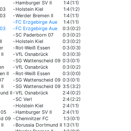
-
Hamburger SV II
1:4
(1:1)
 03
-
Holstein Kiel
1:4
(1:2)
 03
-
Werder Bremen II
1:4
(1:1)
-
FC Erzgebirge Aue
1:4
(1:1)
 03
-
FC Erzgebirge Aue
0:3
(0:2)
-
SC Paderborn 07
0:3
(0:2)
I
-
Holstein Kiel
0:3
(0:2)
er
-
Rot-Weiß Essen
0:3
(0:3)
II
-
VfL Osnabrück
0:3
(0:3)
-
SG Wattenscheid 09
0:3
(0:1)
en
-
VfL Osnabrück
0:3
(0:2)
n II
-
Rot-Weiß Essen
0:3
(0:0)
07
-
SG Wattenscheid 09
0:3
(0:1)
II
-
SG Wattenscheid 09
3:5
(3:2)
und II
-
VfL Osnabrück
2:4
(0:2)
-
SC Verl
2:4
(2:2)
-
Holstein Kiel
2:4
(1:1)
 05
-
Hamburger SV II
2:4
(1:1)
id 09
-
Chemnitzer FC
1:3
(0:1)
II
-
Borussia Dortmund II
1:3
(1:1)