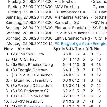
Freitag, 26.08.2011
18:00
VfL Bochum
-
Greuthe
Freitag, 26.08.2011
18:00
MSV Duisburg
-
Dynamo
Freitag, 26.08.2011
18:00
FC Ingolstadt 04
-
FC Han
Samstag, 27.08.2011
13:00
Alemannia Aachen
-
Fortuna
Samstag, 27.08.2011
13:00
Karlsruher SC
-
FSV Fra
Sonntag, 28.08.2011
13:30
Eintracht Frankfurt
-
SC Pad
Sonntag, 28.08.2011
13:30
TSV 1860 München
-
1. FC Un
Sonntag, 28.08.2011
13:30
Eintr. Braunschweig
-
FC St. P
Montag, 29.08.2011
20:15
FC Erzgebirge Aue
-
Energie
Platz
Verein
Spiele
S
U
N
Tore
Diff.
Pkt.
1.
(2.)
Greuther Fürth
6
5
0
1
15
:
4
11
15
2.
(1.)
FC St. Pauli
6
4
1
1
10
:
5
5
13
3.
(6.)
Eintr. Braunschweig
6
4
1
1
10
:
6
4
13
4.
(3.)
Energie Cottbus
6
4
1
1
8
:
7
1
13
5.
(7.)
TSV 1860 München
6
4
0
2
16
:
8
8
12
6.
(4.)
Eintracht Frankfurt
6
3
3
0
12
:
4
8
12
7.
(5.)
Fortuna Düsseldorf
6
3
3
0
11
:
4
7
12
8.
(8.)
SC Paderborn 07
6
2
2
2
5
:
7
-2
8
9.
(9.)
1. FC Union Berlin
6
2
1
3
7
:
13
-6
7
10.
(15.)
FSV Frankfurt
6
1
3
2
6
:
7
-1
6
11.
(11.)
FC Erzgebirge Aue
6
1
3
2
2
:
7
-5
6