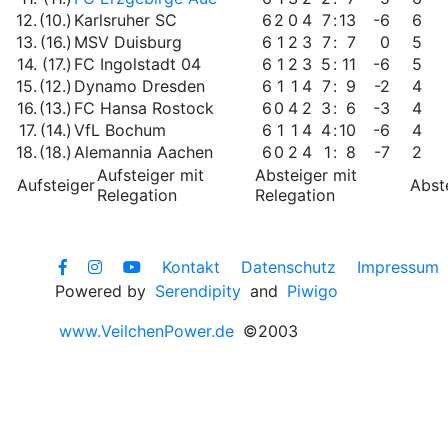
12.
(10.)
Karlsruher SC
6
2
0
4
7
:
13
-6
6
13.
(16.)
MSV Duisburg
6
1
2
3
7
:
7
0
5
14.
(17.)
FC Ingolstadt 04
6
1
2
3
5
:
11
-6
5
15.
(12.)
Dynamo Dresden
6
1
1
4
7
:
9
-2
4
16.
(13.)
FC Hansa Rostock
6
0
4
2
3
:
6
-3
4
17.
(14.)
VfL Bochum
6
1
1
4
4
:
10
-6
4
18.
(18.)
Alemannia Aachen
6
0
2
4
1
:
8
-7
2
Aufsteiger mit
Absteiger mit
Aufsteiger
Abst
Relegation
Relegation
Kontakt
Datenschutz
Impressum
Powered by
Serendipity
and
Piwigo
www.VeilchenPower.de
©2003