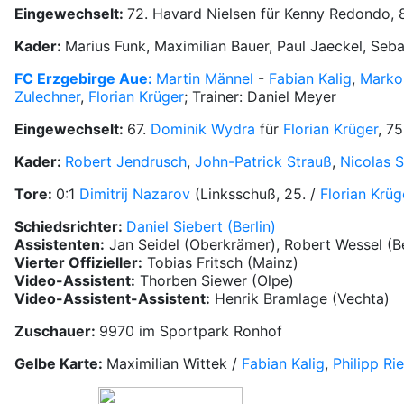
Eingewechselt:
72. Havard Nielsen für Kenny Redondo, 8
Kader:
Marius Funk, Maximilian Bauer, Paul Jaeckel, Seba
FC Erzgebirge Aue:
Martin Männel
-
Fabian Kalig
,
Marko
Zulechner
,
Florian Krüger
; Trainer: Daniel Meyer
Eingewechselt:
67.
Dominik Wydra
für
Florian Krüger
, 7
Kader:
Robert Jendrusch
,
John-Patrick Strauß
,
Nicolas 
Tore:
0:1
Dimitrij Nazarov
(Linksschuß, 25. /
Florian Krüg
Schiedsrichter:
Daniel Siebert (Berlin)
Assistenten:
Jan Seidel (Oberkrämer), Robert Wessel (Be
Vierter Offizieller:
Tobias Fritsch (Mainz)
Video-Assistent:
Thorben Siewer (Olpe)
Video-Assistent-Assistent:
Henrik Bramlage (Vechta)
Zuschauer:
9970 im Sportpark Ronhof
Gelbe Karte:
Maximilian Wittek /
Fabian Kalig
,
Philipp Ri