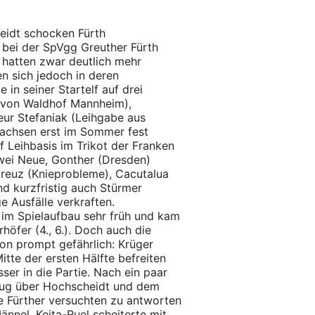
eidt schocken Fürth
 bei der SpVgg Greuther Fürth
 hatten zwar deutlich mehr
n sich jedoch in deren
e in seiner Startelf auf drei
 von Waldhof Mannheim),
eur Stefaniak (Leihgabe aus
achsen erst im Sommer fest
f Leihbasis im Trikot der Franken
zwei Neue, Gonther (Dresden)
kreuz (Knieprobleme), Cacutalua
d kurzfristig auch Stürmer
 Ausfälle verkraften.
 im Spielaufbau sehr früh und kam
öfer (4., 6.). Doch auch die
on prompt gefährlich: Krüger
itte der ersten Hälfte befreiten
er in die Partie. Nach ein paar
ug über Hochscheidt und dem
Die Fürther versuchten zu antworten
nnel. Keita-Ruel scheiterte mit