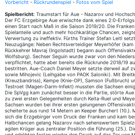
Vorbericht
-
Rückrundenspiel
-
Fotos vom Spiel
Spielbericht:
Traumstart für Aue - Nazarov und Hochsch
Der FC Erzgebirge Aue erwischte dank eines 2:0-Erfolgs
einen Start nach Maß in die Saison 2019/20. Die Franken
Spielanteile und auch mehr hochkarätige Chancen, zeigte
Verwertung zu ineffektiv. Fürths Trainer Stefan Leitl setzt
Neuzugänge: Neben Rechtsverteidiger Meyerhöfer (kam
Rückkehrer Mavraj (Ingolstadt) begann auch Offensivakt
Wolfsburg). Sechser Seguin wurde zwar von den Nieders
verpflichtet, hatte aber bereits die Rückrunde 2018/19 au
bestritten. Aue-Coach Daniel Meyer setzte derweil auf 
sowie Mihojevic (Leihgabe von PAOK Saloniki). Mit Breit
(Kreuzbandriss), Kempe (Knie-OP), Samson (Fußbruch) un
Testroet (Magen-Darm-Infekt) mussten die Sachsen einige
Die SpVgg kam zunächst besser in die Partie, störte Aue
zu zwei ersten Gelegenheiten durch Keita-Ruel und Meyerh
Sachsen wurden bei ihrer ersten gelungenen Offensivakti
scheiterte aus rund 14 Metern an Keeper Burchert (10.). M
sich die Erzgebirger vom Druck der Franken und kam bess
Halbchancen gelang Nazarov nach sehenswertem Spielz
agilen Krüger aus zentraler Position die Führung (25.). 
und erhöhten fortan wieder den Druck auf das Tor von Mä