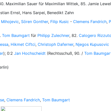
0. Maximilian Sauer für Maximilian Wittek, 85. Jamie Lewe
stian Ernst, Hans Sarpei, Benedikt Zahn
 Mihojevic
,
Sören Gonther
,
Filip Kusic
-
Clemens Fandrich
,
P
5.
Tom Baumgart
für
Philipp Zulechner
, 82.
Calogero Rizzut
Sessa
,
Hikmet Ciftci
,
Christoph Daferner
,
Njegos Kupusovic
er
); 0:2
Jan Hochscheidt
(Rechtsschuß, 90. /
Tom Baumgar
rlin)
ese
,
Clemens Fandrich
,
Tom Baumgart