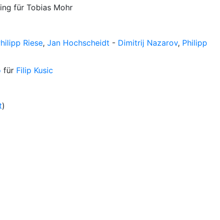
ling für Tobias Mohr
hilipp Riese
,
Jan Hochscheidt
-
Dimitrij Nazarov
,
Philipp
o
für
Filip Kusic
t
)