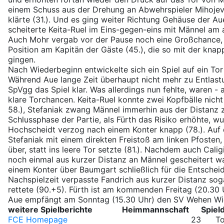
einem Schuss aus der Drehung an Abwehrspieler Mihojevi
klärte (31.). Und es ging weiter Richtung Gehäuse der Au
scheiterte Keita-Ruel im Eins-gegen-eins mit Männel am 
Auch Mohr vergab vor der Pause noch eine Großchance, a
Position am Kapitän der Gäste (45.), die so mit der knap
gingen.
Nach Wiederbeginn entwickelte sich ein Spiel auf ein Tor
Während Aue lange Zeit überhaupt nicht mehr zu Entlast
SpVgg das Spiel klar. Was allerdings nun fehlte, waren - a
klare Torchancen. Keita-Ruel konnte zwei Kopfbälle nich
58.), Stefaniak zwang Männel immerhin aus der Distanz zu
Schlussphase der Partie, als Fürth das Risiko erhöhte, w
Hochscheidt verzog nach einem Konter knapp (78.). Auf 
Stefaniak mit einem direkten Freistoß am linken Pfoste
über, statt ins leere Tor setzte (81.). Nachdem auch Calig
noch einmal aus kurzer Distanz an Männel gescheitert w
einem Konter über Baumgart schließlich für die Entscheid
Nachspielzeit verpasste Fandrich aus kurzer Distanz sog
rettete (90.+5). Fürth ist am kommenden Freitag (20.30 U
Aue empfängt am Sonntag (15.30 Uhr) den SV Wehen Wie
weitere Spielberichte
Heimmannschaft
Spiel
FCE Homepage
23
T