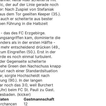
c, der auf der Linie gerade noch
er: Nach Zuspiel von Stefaniak
aus dem Tor geeilten Keeper (35.).
uch er scheiterte aus bester
pen Führung in die Halbzeit
 - das des FC Erzgebirge.
ungsangriffen kam, dominierte die
nders als in der ersten Hälfte -
t mehr entscheidend drücken (49.,
m Eingreifen (50.). Erst in der
urde es noch einmal turbulent.
der Gegenseite scheiterte
n, ehe Green den Nachschuss knapp
iuri nach einer Standardsituation
ar, sorgte Hochscheidt nach
ung (90.). In der langen
ar noch das 3:0, weil Burchert
hr) beim FC St. Pauli zu Gast.
sbaden. (kicker)
daten
Gastmannschaft
orchancen
12