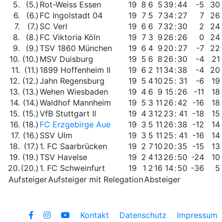
5.
(5.)
Rot-Weiss Essen
19
8
6
5
39
:
44
-5
30
6.
(6.)
FC Ingolstadt 04
19
7
5
7
34
:
27
7
26
7.
(7.)
SC Verl
19
6
6
7
32
:
30
2
24
8.
(8.)
FC Viktoria Köln
19
7
3
9
26
:
26
0
24
9.
(9.)
TSV 1860 München
19
6
4
9
20
:
27
-7
22
10.
(10.)
MSV Duisburg
19
5
6
8
26
:
30
-4
21
11.
(11.)
1899 Hoffenheim II
19
6
2
11
34
:
38
-4
20
12.
(12.)
Jahn Regensburg
19
5
4
10
25
:
31
-6
19
13.
(13.)
Wehen Wiesbaden
19
4
6
9
15
:
26
-11
18
14.
(14.)
Waldhof Mannheim
19
5
3
11
26
:
42
-16
18
15.
(15.)
VfB Stuttgart II
19
4
3
12
23
:
41
-18
15
16.
(18.)
FC Erzgebirge Aue
19
3
5
11
26
:
38
-12
14
17.
(16.)
SSV Ulm
19
3
5
11
25
:
41
-16
14
18.
(17.)
1. FC Saarbrücken
19
2
7
10
20
:
35
-15
13
19.
(19.)
TSV Havelse
19
2
4
13
26
:
50
-24
10
20.
(20.)
1. FC Schweinfurt
19
1
2
16
14
:
50
-36
5
Aufsteiger
Aufsteiger mit Relegation
Absteiger
Kontakt
Datenschutz
Impressum