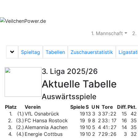
Aktuelles
Spielbetrieb
Vereinsheim
S
1. Mannschaft
2.
Spieltag
Tabellen
Zuschauerstatistik
Ligastat
Menü auf-/zuklappen
3. Liga 2025/26
Aktuelle Tabelle
Auswärtsspiele
Platz
Verein
Spiele
S
U
N
Tore
Diff.
Pkt.
1.
(1.)
VfL Osnabrück
19
13
3
3
37
:
22
15
42
2.
(3.)
FC Hansa Rostock
19
9
8
2
33
:
17
16
35
3.
(2.)
Alemannia Aachen
19
10
5
4
41
:
27
14
35
4.
(4.)
Energie Cottbus
19
10
2
7
29
:
26
3
32