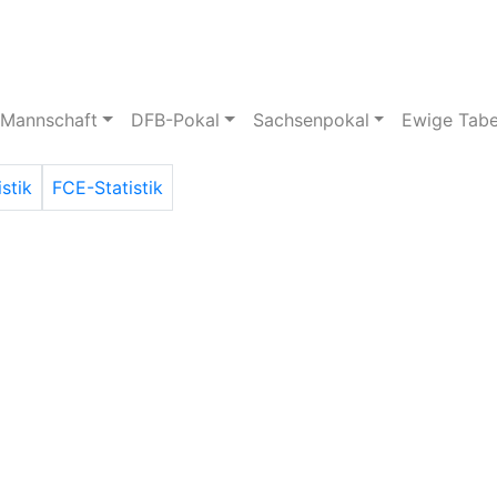
pielstätte
Bildergalerie
 Mannschaft
DFB-Pokal
Sachsenpokal
Ewige Tabe
istik
FCE-Statistik