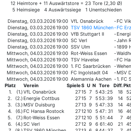
12 Heimtore + 11 Auswärtstore = 23 Tore (2,30 Ø)
5 Heimsiege 4 Auswärtssiege 1 Unentschieden
Dienstag, 03.03.2026
19:00
VfL Osnabrück
-
FC Vik
Dienstag, 03.03.2026
19:00
TSV 1860 München
-
FC Er
Dienstag, 03.03.2026
19:00
VfB Stuttgart II
-
Energ
Dienstag, 03.03.2026
19:00
SC Verl
-
Jahn 
Dienstag, 03.03.2026
19:00
SSV Ulm
-
1899 H
Mittwoch, 04.03.2026
19:00
Rot-Weiss Essen
-
Waldh
Mittwoch, 04.03.2026
19:00
TSV Havelse
-
FC Ha
Mittwoch, 04.03.2026
19:00
1. FC Saarbrücken
-
Wehen
Mittwoch, 04.03.2026
19:00
FC Ingolstadt 04
-
MSV D
Mittwoch, 04.03.2026
19:00
Alemannia Aachen
-
1. FC 
Platz
Verein
Spiele
S
U
N
Tore
Diff.
Pkt
1.
(1.)
VfL Osnabrück
27
15
7
5
43
:
25
18
5
2.
(2.)
Energie Cottbus
27
15
7
5
53
:
39
14
5
3.
(3.)
MSV Duisburg
27
13
9
5
47
:
33
14
4
4.
(6.)
FC Hansa Rostock
27
12
10
5
47
:
31
16
4
5.
(7.)
Rot-Weiss Essen
27
12
10
5
51
:
44
7
4
6.
(4.)
SC Verl
27
12
9
6
61
:
40
21
4
7.
(8.)
TSV 1860 München
27
13
6
8
44
:
37
7
4