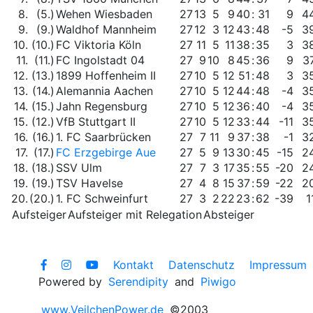
8.
(5.)
Wehen Wiesbaden
27
13
5
9
40
:
31
9
4
9.
(9.)
Waldhof Mannheim
27
12
3
12
43
:
48
-5
3
10.
(10.)
FC Viktoria Köln
27
11
5
11
38
:
35
3
3
11.
(11.)
FC Ingolstadt 04
27
9
10
8
45
:
36
9
3
12.
(13.)
1899 Hoffenheim II
27
10
5
12
51
:
48
3
3
13.
(14.)
Alemannia Aachen
27
10
5
12
44
:
48
-4
3
14.
(15.)
Jahn Regensburg
27
10
5
12
36
:
40
-4
3
15.
(12.)
VfB Stuttgart II
27
10
5
12
33
:
44
-11
3
16.
(16.)
1. FC Saarbrücken
27
7
11
9
37
:
38
-1
3
17.
(17.)
FC Erzgebirge Aue
27
5
9
13
30
:
45
-15
2
18.
(18.)
SSV Ulm
27
7
3
17
35
:
55
-20
2
19.
(19.)
TSV Havelse
27
4
8
15
37
:
59
-22
2
20.
(20.)
1. FC Schweinfurt
27
3
2
22
23
:
62
-39
1
Aufsteiger
Aufsteiger mit Relegation
Absteiger
Kontakt
Datenschutz
Impressum
Powered by
Serendipity
and
Piwigo
www.VeilchenPower.de
©2003