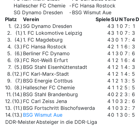
Hallescher FC Chemie
-
FC Hansa Rostock
SG Dynamo Dresden
-
BSG Wismut Aue
Platz
Verein
Spiele
S
U
N
Tore
D
1.
(2.)
SG Dynamo Dresden
4
3
1
0
7
:
1
2.
(1.)
1. FC Lokomotive Leipzig
4
3
1
0
7
:
3
3.
(4.)
1. FC Magdeburg
4
3
0
1
7
:
4
4.
(3.)
FC Hansa Rostock
4
2
1
1
6
:
3
5.
(6.)
Berliner FC Dynamo
4
1
3
0
7
:
6
6.
(9.)
FC Rot-Weiß Erfurt
4
1
2
1
6
:
4
7.
(5.)
BSG Stahl Eisenhüttenstadt
4
1
2
1
4
:
3
8.
(12.)
FC Karl-Marx-Stadt
4
1
2
1
4
:
5
9.
(7.)
BSG Energie Cottbus
4
1
2
1
3
:
5
10.
(8.)
Hallescher FC Chemie
4
1
1
2
5
:
5
11.
(14.)
BSG Stahl Brandenburg
4
0
2
2
3
:
6
12.
(10.)
FC Carl Zeiss Jena
4
1
0
3
2
:
6
13.
(11.)
BSG Fortschritt Bischofswerda
4
1
0
3
2
:
7
14.
(13.)
BSG Wismut Aue
4
0
1
3
0
:
5
DDR-Meister
Absteiger in die DDR-Liga