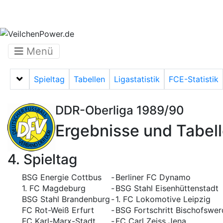
Menü
Spieltag
Tabellen
Ligastatistik
FCE-Statistik
Menü auf-/zuklappen
DDR-Oberliga 1989/90
Ergebnisse und Tabel
4. Spieltag
BSG Energie Cottbus
-
Berliner FC Dynamo
1. FC Magdeburg
-
BSG Stahl Eisenhüttenstadt
BSG Stahl Brandenburg
-
1. FC Lokomotive Leipzig
FC Rot-Weiß Erfurt
-
BSG Fortschritt Bischofswer
FC Karl-Marx-Stadt
-
FC Carl Zeiss Jena