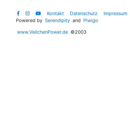
Kontakt
Datenschutz
Impressum
Powered by
Serendipity
and
Piwigo
www.VeilchenPower.de
©2003