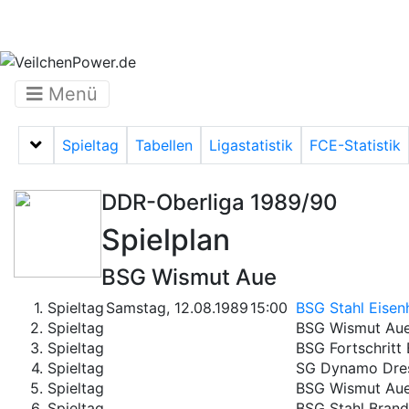
Menü
Spieltag
Tabellen
Ligastatistik
FCE-Statistik
Menü auf-/zuklappen
DDR-Oberliga 1989/90
Spielplan
BSG Wismut Aue
1. Spieltag
Samstag, 12.08.1989
15:00
BSG Stahl Eisen
2. Spieltag
BSG Wismut Au
3. Spieltag
BSG Fortschritt
4. Spieltag
SG Dynamo Dre
5. Spieltag
BSG Wismut Au
6. Spieltag
BSG Stahl Bran