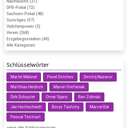
Nachwuchs (31)
DFB-Pokal (72)
Sachsen-Pokal (48)
Sonstiges (97)
Veilchenpower (5)
Verein (268)
Erzgebirgsstadion (45)
Alle Kategorien
Schlüsselwörter
Martin Männel
Pavel Dotchev
Dimitrij Nazarov
Matthias Heidrich
Marvin Stefaniak
Dirk Schuster
Omar Sijaric
Ben Zolinski
Jan Hochscheidt
Borys Tashchy
Marcel Bär
Pascal Testroet
zeige alle Schlüsselwörter